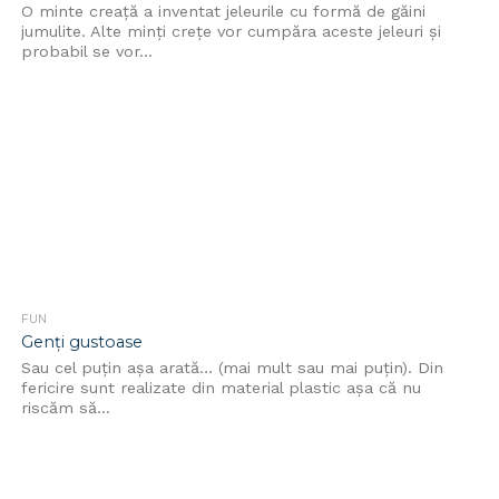
O minte creaţă a inventat jeleurile cu formă de găini
jumulite. Alte minţi creţe vor cumpăra aceste jeleuri şi
probabil se vor...
FUN
Genţi gustoase
Sau cel puţin aşa arată… (mai mult sau mai puţin). Din
fericire sunt realizate din material plastic aşa că nu
riscăm să...