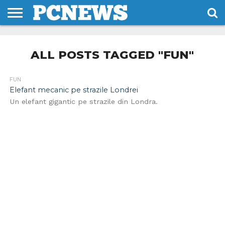
HOME
STIRI
REVIEWS
DESPRE
CONTACT
TERMENI
CODURI/LICENTE
NOI
SI
ALL POSTS TAGGED "FUN"
CONDITII
FUN
Elefant mecanic pe strazile Londrei
Un elefant gigantic pe strazile din Londra.