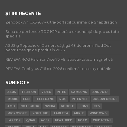
ȘTIRI RECENTE
Zenbook A14 UX3407 – ultra-portabil cu inimă de Snapdragon
Seria de periferice ROG KJP oferă o experiență de joc cu totul
specială
ASUS și Republic of Gamers câștigă 43 de premii Red Dot
pentru design de produs în 2026
REVIEW: ROG Falchion Ace 75 HE: atractivitate… magnetică
REVIEW: Zephyrus G16 din 2026 confirmă toate așteptările
SUBIECTE
ASUS
TELEFON
VIDEO
INTEL
SAMSUNG
ANDROID
MOBIL
FUN
TELEFOANE
ROG
INTERNET
JOCURI ONLINE
AMD
NOTEBOOK
NVIDIA
GOOGLE
SONY
CES
MICROSOFT
YOUTUBE
TABLETA
APPLE
WINDOWS
LAPTOP
QNAP
ACER
FEATURED
FOTO
CIUDATENII