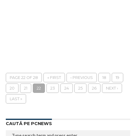
PAGE 22 OF 28
« FIRST
‹ PREVIOUS
18
19
20
21
22
23
24
25
26
NEXT ›
LAST »
CAUTĂ PE PCNEWS