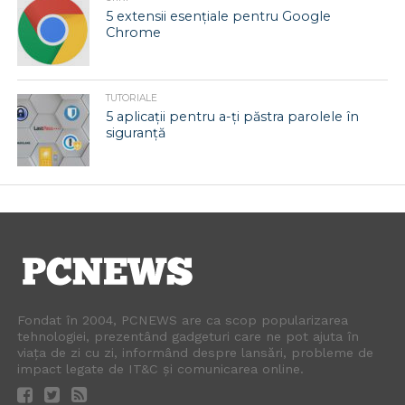
5 extensii esențiale pentru Google
Chrome
TUTORIALE
5 aplicații pentru a-ți păstra parolele în
siguranță
Fondat în 2004, PCNEWS are ca scop popularizarea
tehnologiei, prezentând gadgeturi care ne pot ajuta în
viața de zi cu zi, informând despre lansări, probleme de
impact legate de IT&C și comunicarea online.