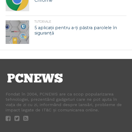
Chrome
TUTORIALE
5 aplicații pentru a-ți păstra parolele în
siguranță
Fondat în 2004, PCNEWS are ca scop popularizarea
tehnologiei, prezentând gadgeturi care ne pot ajuta în
viața de zi cu zi, informând despre lansări, probleme de
impact legate de IT&C și comunicarea online.