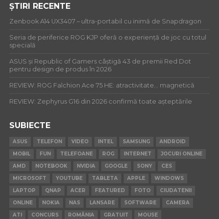
ȘTIRI RECENTE
Zenbook A14 UX3407 – ultra-portabil cu inimă de Snapdragon
Seria de periferice ROG KJP oferă o experiență de joc cu totul
specială
ASUS și Republic of Gamers câștigă 43 de premii Red Dot
pentru design de produs în 2026
REVIEW: ROG Falchion Ace 75 HE: atractivitate… magnetică
REVIEW: Zephyrus G16 din 2026 confirmă toate așteptările
SUBIECTE
ASUS
TELEFON
VIDEO
INTEL
SAMSUNG
ANDROID
MOBIL
FUN
TELEFOANE
ROG
INTERNET
JOCURI ONLINE
AMD
NOTEBOOK
NVIDIA
GOOGLE
SONY
CES
MICROSOFT
YOUTUBE
TABLETA
APPLE
WINDOWS
LAPTOP
QNAP
ACER
FEATURED
FOTO
CIUDATENII
ONLINE
NOKIA
NAS
LANSARE
SOFTWARE
CAMERA
ATI
CONCURS
ROMÂNIA
GRATUIT
MOUSE