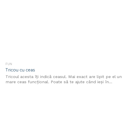
FUN
Tricou cu ceas
Tricoul acesta îţi indică ceasul. Mai exact are lipit pe el un
mare ceas funcţional. Poate să te ajute când ieşi în...