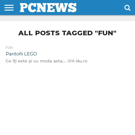
HOME
STIRI
REVIEWS
DESPRE
CONTACT
TERMENI
CODURI/LICENTE
NOI
SI
ALL POSTS TAGGED "FUN"
CONDITII
FUN
Pantofii LEGO
Ce îţi este şi cu moda asta… VIA i4u.ro