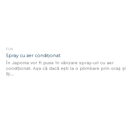
FUN
Spray cu aer condiţionat
În Japonia vor fi puse în vânzare spray-uri cu aer
condiţionat. Aşa că dacă eşti la o plimbare prin oraş şi
îţi...