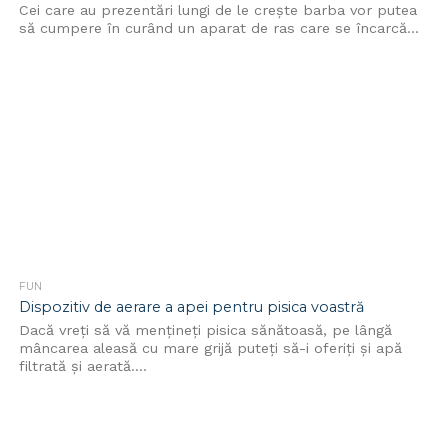
Cei care au prezentări lungi de le creşte barba vor putea
să cumpere în curând un aparat de ras care se încarcă...
FUN
Dispozitiv de aerare a apei pentru pisica voastră
Dacă vreţi să vă menţineţi pisica sănătoasă, pe lângă
mâncarea aleasă cu mare grijă puteţi să-i oferiţi şi apă
filtrată şi aerată....