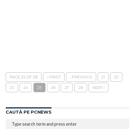
PAGE 25 OF 28
« FIRST
‹ PREVIOUS
21
22
23
24
25
26
27
28
NEXT ›
CAUTĂ PE PCNEWS