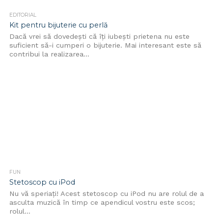
EDITORIAL
Kit pentru bijuterie cu perlă
Dacă vrei să dovedeşti că îţi iubeşti prietena nu este
suficient să-i cumperi o bijuterie. Mai interesant este să
contribui la realizarea...
FUN
Stetoscop cu iPod
Nu vă speriaţi! Acest stetoscop cu iPod nu are rolul de a
asculta muzică în timp ce apendicul vostru este scos;
rolul...