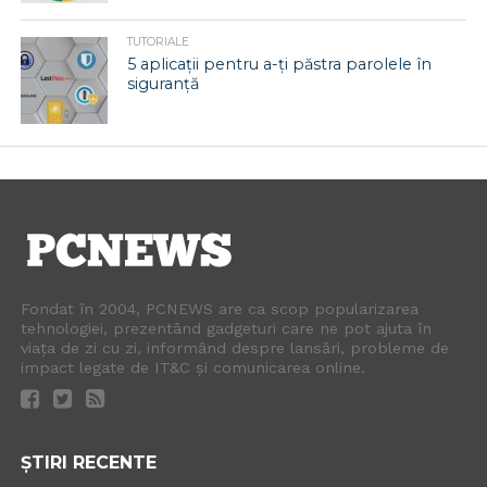
TUTORIALE
5 aplicații pentru a-ți păstra parolele în
siguranță
Fondat în 2004, PCNEWS are ca scop popularizarea
tehnologiei, prezentând gadgeturi care ne pot ajuta în
viața de zi cu zi, informând despre lansări, probleme de
impact legate de IT&C și comunicarea online.
ȘTIRI RECENTE