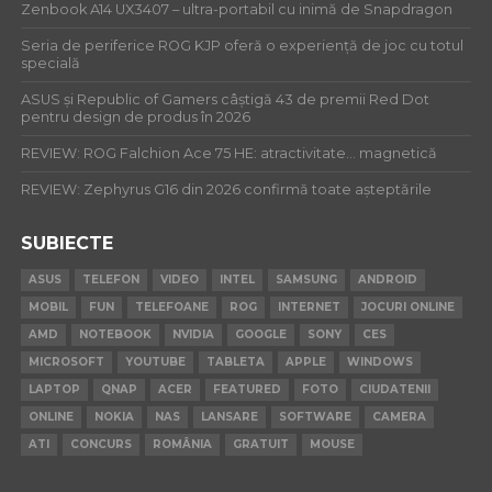
Zenbook A14 UX3407 – ultra-portabil cu inimă de Snapdragon
Seria de periferice ROG KJP oferă o experiență de joc cu totul
specială
ASUS și Republic of Gamers câștigă 43 de premii Red Dot
pentru design de produs în 2026
REVIEW: ROG Falchion Ace 75 HE: atractivitate… magnetică
REVIEW: Zephyrus G16 din 2026 confirmă toate așteptările
SUBIECTE
ASUS
TELEFON
VIDEO
INTEL
SAMSUNG
ANDROID
MOBIL
FUN
TELEFOANE
ROG
INTERNET
JOCURI ONLINE
AMD
NOTEBOOK
NVIDIA
GOOGLE
SONY
CES
MICROSOFT
YOUTUBE
TABLETA
APPLE
WINDOWS
LAPTOP
QNAP
ACER
FEATURED
FOTO
CIUDATENII
ONLINE
NOKIA
NAS
LANSARE
SOFTWARE
CAMERA
ATI
CONCURS
ROMÂNIA
GRATUIT
MOUSE