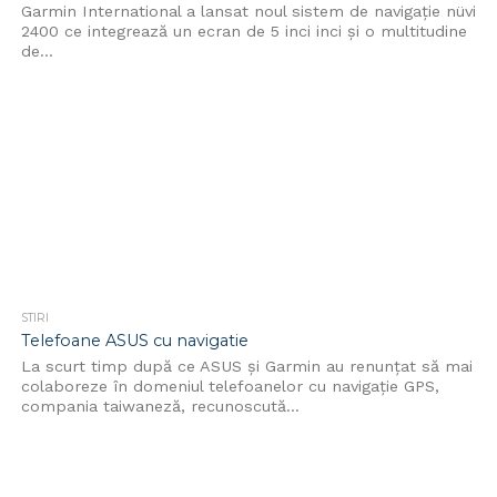
Garmin International a lansat noul sistem de navigaţie nüvi
2400 ce integrează un ecran de 5 inci inci şi o multitudine
de...
STIRI
Telefoane ASUS cu navigatie
La scurt timp după ce ASUS și Garmin au renunțat să mai
colaboreze în domeniul telefoanelor cu navigație GPS,
compania taiwaneză, recunoscută...