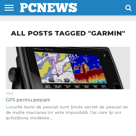
HOME
STIRI
REVIEWS
DESPRE
CONTACT
TERMENI
CODURI/LICENTE
NOI
SI
ALL POSTS TAGGED "GARMIN"
CONDITII
STIRI
GPS pentru pescarii
Locurile bune de pescuit sunt ținute secret de pescari iar
de multe marcarea lor este imposibilă. Cei care își vor
achiziționa modelele...