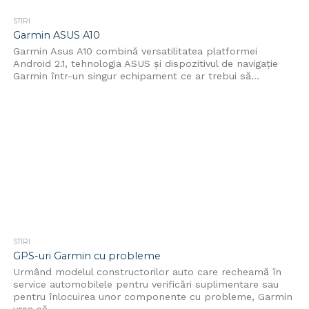
STIRI
Garmin ASUS A10
Garmin Asus A10 combină versatilitatea platformei
Android 2.1, tehnologia ASUS și dispozitivul de navigație
Garmin într-un singur echipament ce ar trebui să...
STIRI
GPS-uri Garmin cu probleme
Urmând modelul constructorilor auto care recheamă în
service automobilele pentru verificări suplimentare sau
pentru înlocuirea unor componente cu probleme, Garmin