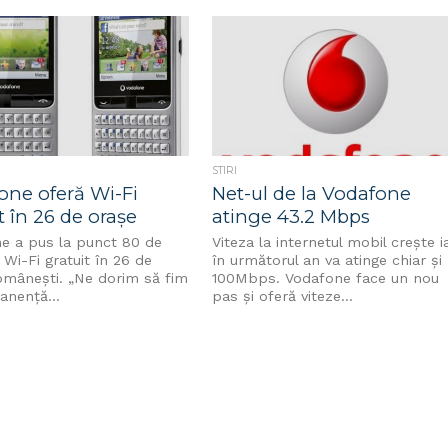
îmbunătăţi divertismentul şi
comunicaţiile...
STIRI
one oferă Wi-Fi
Net-ul de la Vodafone
t în 26 de orașe
atinge 43.2 Mbps
e a pus la punct 80 de
Viteza la internetul mobil crește i
Wi-Fi gratuit în 26 de
în următorul an va atinge chiar și
omânești. „Ne dorim să fim
100Mbps. Vodafone face un nou
anenţă...
pas și oferă viteze...