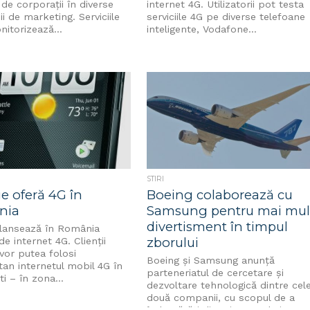
 de corporații în diverse
internet 4G. Utilizatorii pot testa
 de marketing. Serviciile
serviciile 4G pe diverse telefoane
itorizează...
inteligente, Vodafone...
STIRI
e oferă 4G în
Boeing colaborează cu
nia
Samsung pentru mai mul
divertisment în timpul
lansează în România
zborului
 de internet 4G. Clienții
vor putea folosi
Boeing şi Samsung anunţă
n internetul mobil 4G în
parteneriatul de cercetare şi
i – în zona...
dezvoltare tehnologică dintre cel
două companii, cu scopul de a