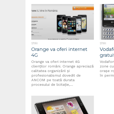
STIRI
STIRI
Orange va oferi internet
Vodaf
4G
gratui
Orange va oferi internet 4G
Vodafon
clienților români. Orange apreciază
zone cu 
calitatea organizării şi
orașe r
profesionalismul dovedit de
în perm
ANCOM pe toată durata
procesului de licitaţie,...