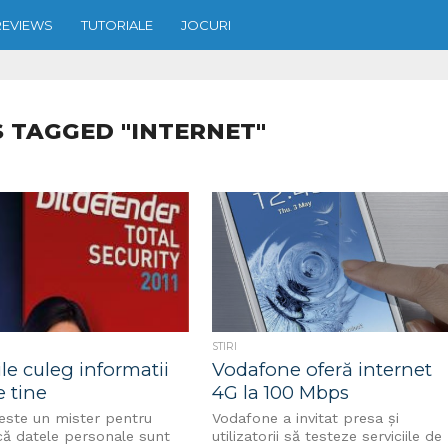
REVIEWS
TUTORIALE
JOCURI
 TAGGED "INTERNET"
STIRI
ile culeg informatii
Vodafone oferă internet
 tine
4G la 100 Mbps
este un mister pentru
Vodafone a invitat presa și
că datele personale sunt
utilizatorii să testeze serviciile de