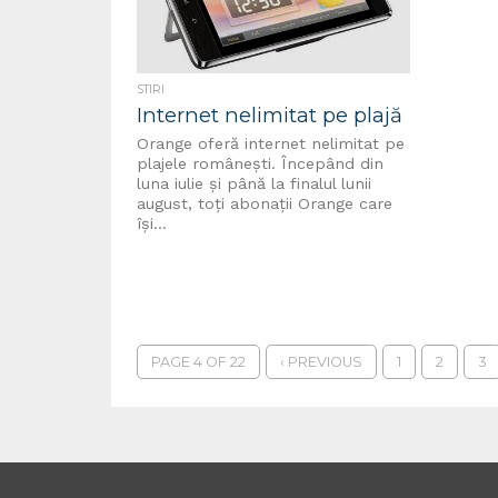
STIRI
Internet nelimitat pe plajă
Orange oferă internet nelimitat pe
plajele românești. Începând din
luna iulie și până la finalul lunii
august, toți abonații Orange care
își...
PAGE 4 OF 22
‹ PREVIOUS
1
2
3