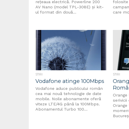
rețeaua electrică. Powerline 200
folosite
AV Nano (model TPL-308E) şi kit-
campanii
ul format din două...
care mon
STIRI
STIRI
Vodafone atinge 100Mbps
Orang
Româ
Vodafone aduce publicului român
cea mai nouă tehnologie de date
Orange 
mobile. Noile abonamente oferă
serivicii
viteze LTE/4G până la 100Mbps.
Orange 
Abonamentul Turbo 100...
momenta
Bucureșt