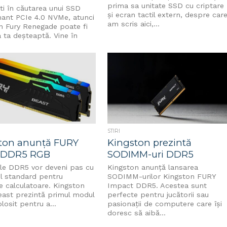
prima sa unitate SSD cu criptare
ti în căutarea unui SSD
și ecran tactil extern, despre car
ant PCIe 4.0 NVMe, atunci
am scris aici,...
n Fury Renegade poate fi
 ta deșteaptă. Vine în
STIRI
ton anunţă FURY
Kingston prezintă
 DDR5 RGB
SODIMM-uri DDR5
le DDR5 vor deveni pas cu
Kingston anunță lansarea
l standard pentru
SODIMM-urilor Kingston FURY
le calculatoare. Kingston
Impact DDR5. Acestea sunt
ast prezintă primul modul
perfecte pentru jucătorii sau
osit pentru a...
pasionații de computere care își
doresc să aibă...