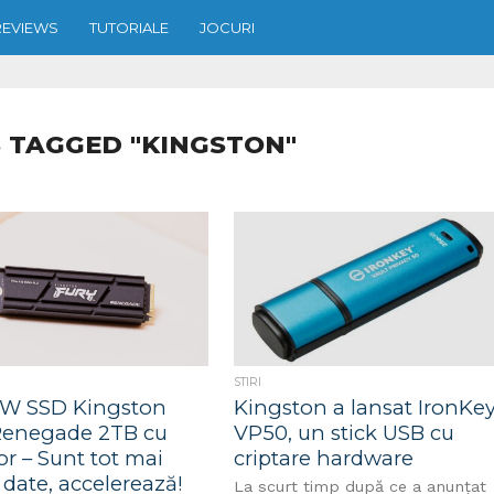
REVIEWS
TUTORIALE
JOCURI
 TAGGED "KINGSTON"
STIRI
W SSD Kingston
Kingston a lansat IronKe
Renegade 2TB cu
VP50, un stick USB cu
or – Sunt tot mai
criptare hardware
date, accelerează!
La scurt timp după ce a anunțat