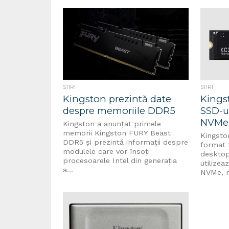
STIRI
STIRI
Kingston prezintă date
Kings
despre memoriile DDR5
SSD-u
NVMe
Kingston a anunțat primele
memorii Kingston FURY Beast
Kingsto
DDR5 și prezintă informații despre
format 
modulele care vor însoți
desktop
procesoarele Intel din generația
utilizea
a...
NVMe, m