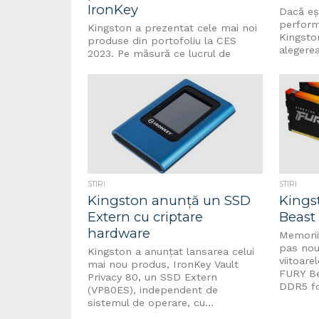
IronKey
Dacă eș
perform
Kingston a prezentat cele mai noi
Kingsto
produse din portofoliu la CES
alegerea
2023. Pe măsură ce lucrul de
patru...
acasă continuă să fie din...
STIRI
STIRI
Kingston anunţă un SSD
Kings
Extern cu criptare
Beast
hardware
Memorii
pas nou
Kingston a anunțat lansarea celui
viitoare
mai nou produs, IronKey Vault
FURY Be
Privacy 80, un SSD Extern
DDR5 fol
(VP80ES), independent de
sistemul de operare, cu...