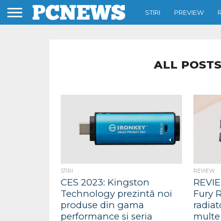
STIRI
PREVIEW
ALL POSTS
STIRI
REVIEW
CES 2023: Kingston
REVIE
Technology prezintă noi
Fury 
produse din gama
radiat
performance si seria
multe 