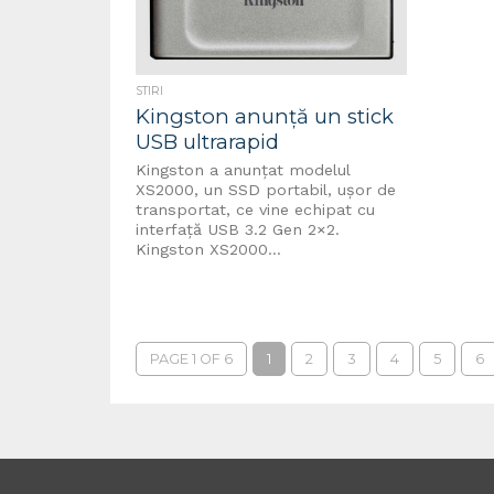
STIRI
Kingston anunţă un stick
USB ultrarapid
Kingston a anunţat modelul
XS2000, un SSD portabil, uşor de
transportat, ce vine echipat cu
interfaţă USB 3.2 Gen 2×2.
Kingston XS2000...
PAGE 1 OF 6
1
2
3
4
5
6