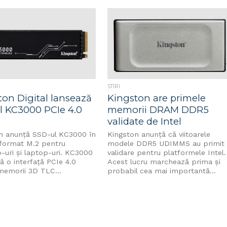
STIRI
ton Digital lansează
Kingston are primele
l KC3000 PCIe 4.0
memorii DRAM DDR5
validate de Intel
n anunță SSD-ul KC3000 în
Kingston anunţă că viitoarele
format M.2 pentru
modele DDR5 UDIMMS au primit
-uri și laptop-uri. KC3000
validare pentru platformele Intel.
ză o interfață PCIe 4.0
Acest lucru marchează prima și
emorii 3D TLC...
probabil cea mai importantă...