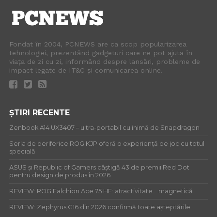
Fondat în 2004, PCNEWS are ca scop popularizarea
tehnologiei, prezentând gadgeturi care ne pot ajuta în
viața de zi cu zi, informând despre lansări, probleme de
impact legate de IT&C și comunicarea online.
ȘTIRI RECENTE
Zenbook A14 UX3407 – ultra-portabil cu inimă de Snapdragon
Seria de periferice ROG KJP oferă o experiență de joc cu totul
specială
ASUS și Republic of Gamers câștigă 43 de premii Red Dot
pentru design de produs în 2026
REVIEW: ROG Falchion Ace 75 HE: atractivitate… magnetică
REVIEW: Zephyrus G16 din 2026 confirmă toate așteptările