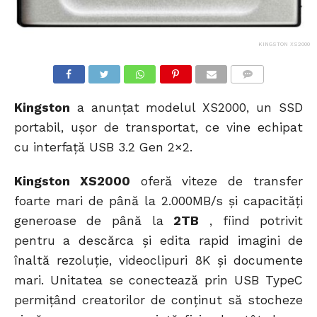
KINGSTON XS2000
COMMENTS
Kingston
a anunţat modelul XS2000, un SSD
portabil, uşor de transportat, ce vine echipat
cu interfaţă USB 3.2 Gen 2×2.
Kingston XS2000
oferă viteze de transfer
foarte mari de până la 2.000MB/s şi capacităţi
generoase de până la
2TB
, fiind potrivit
pentru a descărca şi edita rapid imagini de
înaltă rezoluţie, videoclipuri 8K şi documente
mari. Unitatea se conectează prin USB TypeC
permiţând creatorilor de conţinut să stocheze