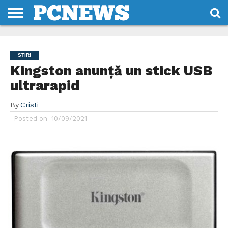
HOME
STIRI
REVIEWS
DESPRE
CONTACT
TERMENI
CODURI/LICENTE
NOI
SI
STIRI
CONDITII
Kingston anunţă un stick USB
ultrarapid
By
Cristi
Posted on
10/09/2021