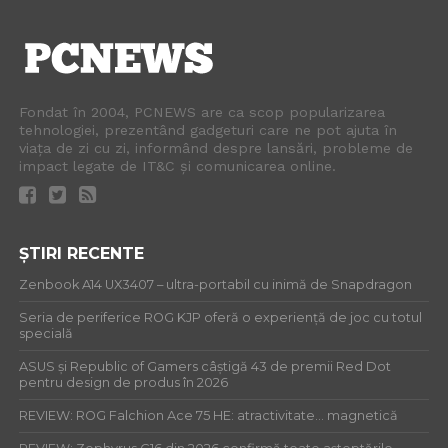
Fondat în 2004, PCNEWS are ca scop popularizarea
tehnologiei, prezentând gadgeturi care ne pot ajuta în
viața de zi cu zi, informând despre lansări, probleme de
impact legate de IT&C și comunicarea online.
ȘTIRI RECENTE
Zenbook A14 UX3407 – ultra-portabil cu inimă de Snapdragon
Seria de periferice ROG KJP oferă o experiență de joc cu totul
specială
ASUS și Republic of Gamers câștigă 43 de premii Red Dot
pentru design de produs în 2026
REVIEW: ROG Falchion Ace 75 HE: atractivitate… magnetică