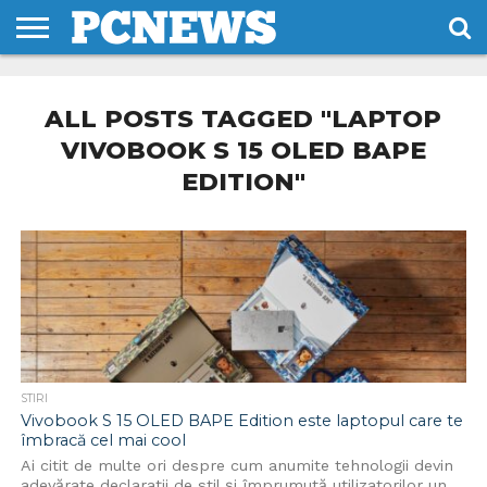
HOME
STIRI
REVIEWS
DESPRE
CONTACT
TERMENI
CODURI/LICENTE
NOI
SI
ALL POSTS TAGGED "LAPTOP
CONDITII
VIVOBOOK S 15 OLED BAPE
EDITION"
STIRI
Vivobook S 15 OLED BAPE Edition este laptopul care te
îmbracă cel mai cool
Ai citit de multe ori despre cum anumite tehnologii devin
adevărate declarații de stil și împrumută utilizatorilor un