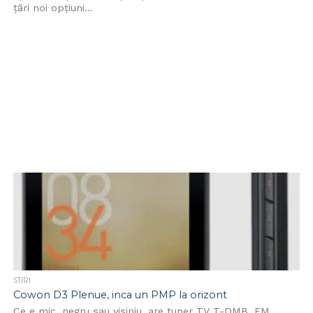
țări noi opțiuni...
STIRI
Cowon D3 Plenue, inca un PMP la orizont
Ce e mic, negru sau vișiniu, are tuner TV T-DMB, FM