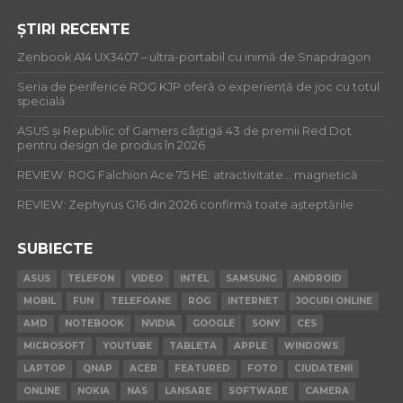
ȘTIRI RECENTE
Zenbook A14 UX3407 – ultra-portabil cu inimă de Snapdragon
Seria de periferice ROG KJP oferă o experiență de joc cu totul
specială
ASUS și Republic of Gamers câștigă 43 de premii Red Dot
pentru design de produs în 2026
REVIEW: ROG Falchion Ace 75 HE: atractivitate… magnetică
REVIEW: Zephyrus G16 din 2026 confirmă toate așteptările
SUBIECTE
ASUS
TELEFON
VIDEO
INTEL
SAMSUNG
ANDROID
MOBIL
FUN
TELEFOANE
ROG
INTERNET
JOCURI ONLINE
AMD
NOTEBOOK
NVIDIA
GOOGLE
SONY
CES
MICROSOFT
YOUTUBE
TABLETA
APPLE
WINDOWS
LAPTOP
QNAP
ACER
FEATURED
FOTO
CIUDATENII
ONLINE
NOKIA
NAS
LANSARE
SOFTWARE
CAMERA