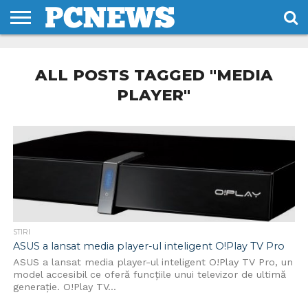
HOME
STIRI
REVIEWS
DESPRE
CONTACT
TERMENI
CODURI/LICENTE
NOI
SI
ALL POSTS TAGGED "MEDIA
CONDITII
PLAYER"
STIRI
ASUS a lansat media player-ul inteligent O!Play TV Pro
ASUS a lansat media player-ul inteligent O!Play TV Pro, un
model accesibil ce oferă funcțiile unui televizor de ultimă
generație. O!Play TV...