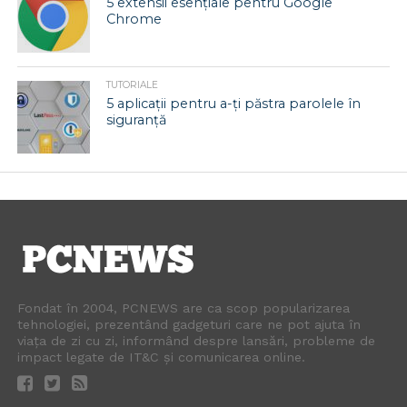
5 extensii esențiale pentru Google
Chrome
TUTORIALE
5 aplicații pentru a-ți păstra parolele în
siguranță
Fondat în 2004, PCNEWS are ca scop popularizarea
tehnologiei, prezentând gadgeturi care ne pot ajuta în
viața de zi cu zi, informând despre lansări, probleme de
impact legate de IT&C și comunicarea online.