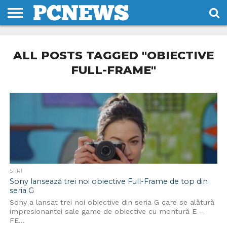
HOME
STIRI
REVIEWS
DESPRE
CONTACT
TERMENI
CODURI/LICENTE
NOI
SI
ALL POSTS TAGGED "OBIECTIVE
CONDITII
FULL-FRAME"
STIRI
Sony lansează trei noi obiective Full-Frame de top din
seria G
Sony a lansat trei noi obiective din seria G care se alătură
impresionantei sale game de obiective cu montură E –
FE...