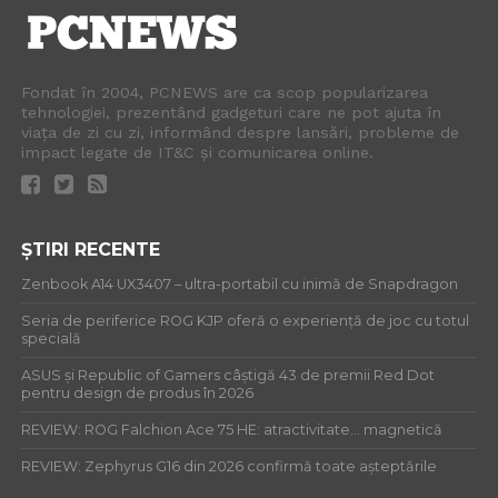
Fondat în 2004, PCNEWS are ca scop popularizarea
tehnologiei, prezentând gadgeturi care ne pot ajuta în
viața de zi cu zi, informând despre lansări, probleme de
impact legate de IT&C și comunicarea online.
ȘTIRI RECENTE
Zenbook A14 UX3407 – ultra-portabil cu inimă de Snapdragon
Seria de periferice ROG KJP oferă o experiență de joc cu totul
specială
ASUS și Republic of Gamers câștigă 43 de premii Red Dot
pentru design de produs în 2026
REVIEW: ROG Falchion Ace 75 HE: atractivitate… magnetică
REVIEW: Zephyrus G16 din 2026 confirmă toate așteptările