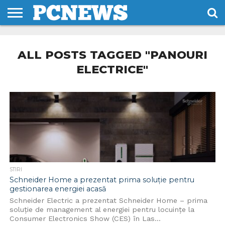
HOME
STIRI
REVIEWS
DESPRE
CONTACT
TERMENI
CODURI/LICENTE
NOI
SI
ALL POSTS TAGGED "PANOURI
CONDITII
ELECTRICE"
STIRI
Schneider Home a prezentat prima soluție pentru
gestionarea energiei acasă
Schneider Electric a prezentat Schneider Home – prima
soluție de management al energiei pentru locuințe la
Consumer Electronics Show (CES) în Las...