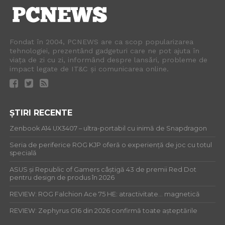
Fondat în 2004, PCNEWS are ca scop popularizarea
tehnologiei, prezentând gadgeturi care ne pot ajuta în
viața de zi cu zi, informând despre lansări, probleme de
impact legate de IT&C și comunicarea online.
ȘTIRI RECENTE
Zenbook A14 UX3407 – ultra-portabil cu inimă de Snapdragon
Seria de periferice ROG KJP oferă o experiență de joc cu totul
specială
ASUS și Republic of Gamers câștigă 43 de premii Red Dot
pentru design de produs în 2026
REVIEW: ROG Falchion Ace 75 HE: atractivitate… magnetică
REVIEW: Zephyrus G16 din 2026 confirmă toate așteptările