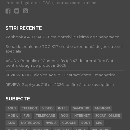
impact legate de IT&C și comunicarea online.
ȘTIRI RECENTE
Zenbook A14 UX3407 – ultra-portabil cu inimă de Snapdragon
Seria de periferice ROG KJP oferă o experiență de joc cu totul
specială
ASUS și Republic of Gamers câștigă 43 de premii Red Dot
pentru design de produs în 2026
REVIEW: ROG Falchion Ace 75 HE: atractivitate… magnetică
REVIEW: Zephyrus G16 din 2026 confirmă toate așteptările
SUBIECTE
ASUS
TELEFON
VIDEO
INTEL
SAMSUNG
ANDROID
MOBIL
FUN
TELEFOANE
ROG
INTERNET
JOCURI ONLINE
AMD
NOTEBOOK
NVIDIA
GOOGLE
SONY
CES