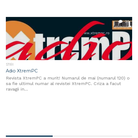
20
STIRI
Adio XtremPC
Revista XtremPC a murit! Numarul de mai (numarul 120) o
sa fie ultimul numar al revistei XtremPC. Criza a facut
ravagii in...