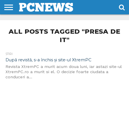
HOME
STIRI
REVIEWS
DESPRE
CONTACT
TERMENI
CODURI/LICENTE
NOI
SI
ALL POSTS TAGGED "PRESA DE
CONDITII
IT"
STIRI
După revistă, s-a închis și site-ul XtremPC
Revista XtremPC a murit acum doua luni, iar astazi site-ul
XtremPC.ro a murit si el. O decizie foarte ciudata a
conduceri a...