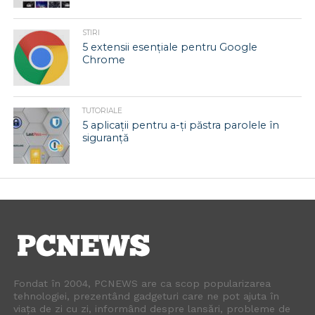
STIRI
5 extensii esențiale pentru Google
Chrome
TUTORIALE
5 aplicații pentru a-ți păstra parolele în
siguranță
Fondat în 2004, PCNEWS are ca scop popularizarea
tehnologiei, prezentând gadgeturi care ne pot ajuta în
viața de zi cu zi, informând despre lansări, probleme de