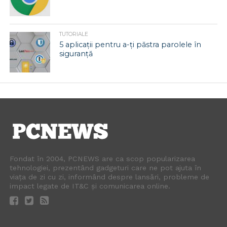
TUTORIALE
5 aplicații pentru a-ți păstra parolele în
siguranță
Fondat în 2004, PCNEWS are ca scop popularizarea
tehnologiei, prezentând gadgeturi care ne pot ajuta în
viața de zi cu zi, informând despre lansări, probleme de
impact legate de IT&C și comunicarea online.