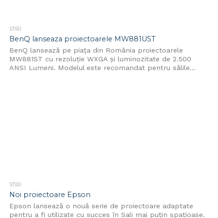
STIRI
BenQ lanseaza proiectoarele MW881UST
BenQ lansează pe piața din România proiectoarele
MW881ST cu rezoluție WXGA și luminozitate de 2.500
ANSI Lumeni. Modelul este recomandat pentru sălile...
STIRI
Noi proiectoare Epson
Epson lansează o nouă serie de proiectoare adaptate
pentru a fi utilizate cu succes în Sali mai puțin spațioase.