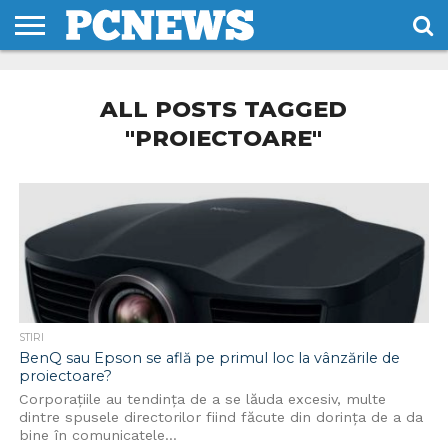
HOME
STIRI
REVIEWS
DESPRE
CONTACT
TERMENI
CODURI/LICENTE
NOI
SI
ALL POSTS TAGGED
CONDITII
"PROIECTOARE"
STIRI
BenQ sau Epson se află pe primul loc la vânzările de
proiectoare?
Corporațiile au tendința de a se lăuda excesiv, multe
dintre spusele directorilor fiind făcute din dorința de a da
bine în comunicatele...