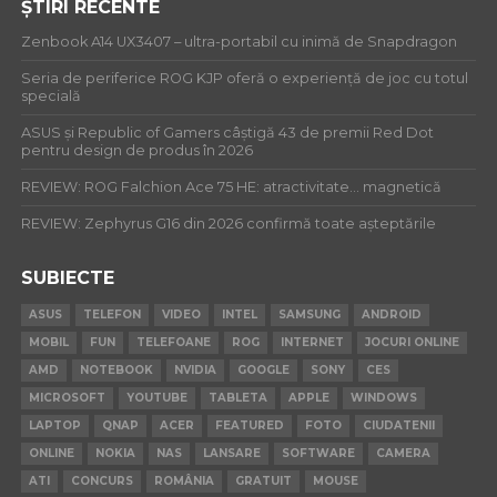
ȘTIRI RECENTE
Zenbook A14 UX3407 – ultra-portabil cu inimă de Snapdragon
Seria de periferice ROG KJP oferă o experiență de joc cu totul
specială
ASUS și Republic of Gamers câștigă 43 de premii Red Dot
pentru design de produs în 2026
REVIEW: ROG Falchion Ace 75 HE: atractivitate… magnetică
REVIEW: Zephyrus G16 din 2026 confirmă toate așteptările
SUBIECTE
ASUS
TELEFON
VIDEO
INTEL
SAMSUNG
ANDROID
MOBIL
FUN
TELEFOANE
ROG
INTERNET
JOCURI ONLINE
AMD
NOTEBOOK
NVIDIA
GOOGLE
SONY
CES
MICROSOFT
YOUTUBE
TABLETA
APPLE
WINDOWS
LAPTOP
QNAP
ACER
FEATURED
FOTO
CIUDATENII
ONLINE
NOKIA
NAS
LANSARE
SOFTWARE
CAMERA
ATI
CONCURS
ROMÂNIA
GRATUIT
MOUSE