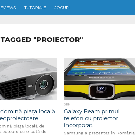
REVIEWS
TUTORIALE
JOCURI
 TAGGED "PROIECTOR"
STIRI
domină piața locală
Galaxy Beam primul
deoproiectoare
telefon cu proiector
încorporat
mină piața locală de
oiectoare cu o cotă de
Samsung a prezentat în România