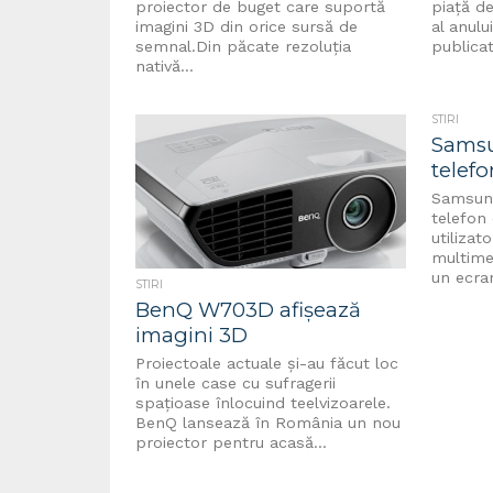
proiector de buget care suportă
piaţă d
imagini 3D din orice sursă de
al anulu
semnal.Din păcate rezoluția
publicat
nativă...
STIRI
Sams
telefo
Samsun
telefon
utilizat
multime
un ecra
STIRI
BenQ W703D afișează
imagini 3D
Proiectoale actuale și-au făcut loc
în unele case cu sufragerii
spațioase înlocuind teelvizoarele.
BenQ lansează în România un nou
proiector pentru acasă...