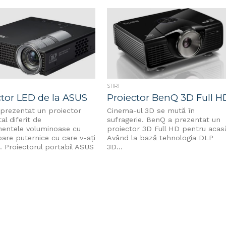
STIRI
ctor LED de la ASUS
Proiector BenQ 3D Full H
prezentat un proiector
Cinema-ul 3D se mută în
al diferit de
sufragerie. BenQ a prezentat un
entele voluminoase cu
proiector 3D Full HD pentru acas
oare puternice cu care v-ați
Având la bază tehnologia DLP
. Proiectorul portabil ASUS
3D...