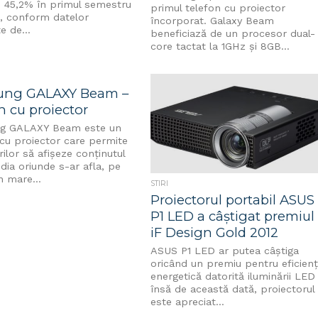
e 45,2% în primul semestru
primul telefon cu proiector
i, conform datelor
încorporat. Galaxy Beam
e de...
beneficiază de un procesor dual-
core tactat la 1GHz și 8GB...
ung GALAXY Beam –
n cu proiector
g GALAXY Beam este un
 cu proiector care permite
orilor să afișeze conținutul
dia oriunde s-ar afla, pe
n mare...
STIRI
Proiectorul portabil ASUS
P1 LED a câștigat premiul
iF Design Gold 2012
ASUS P1 LED ar putea câștiga
oricând un premiu pentru eficien
energetică datorită iluminării LED
însă de această dată, proiectorul
este apreciat...