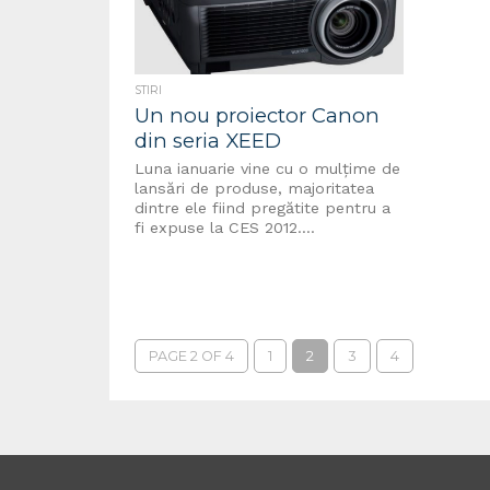
STIRI
Un nou proiector Canon
din seria XEED
Luna ianuarie vine cu o mulțime de
lansări de produse, majoritatea
dintre ele fiind pregătite pentru a
fi expuse la CES 2012....
PAGE 2 OF 4
1
2
3
4