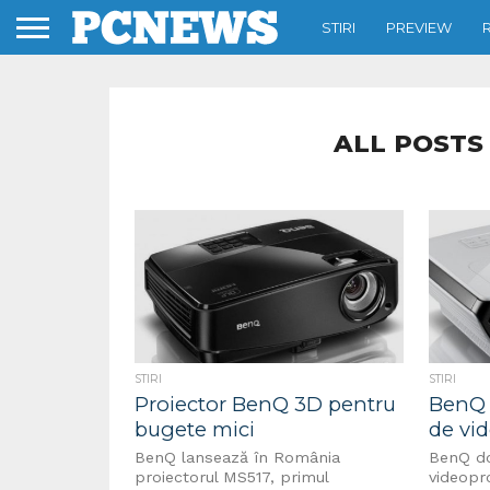
STIRI
PREVIEW
ALL POSTS
STIRI
STIRI
Proiector BenQ 3D pentru
BenQ 
bugete mici
de vi
BenQ lansează în România
BenQ do
proiectorul MS517, primul
videopr