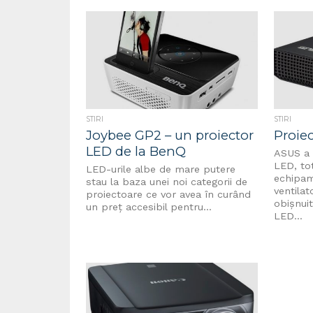
STIRI
STIRI
Joybee GP2 – un proiector
Proie
LED de la BenQ
ASUS a 
LED, tot
LED-urile albe de mare putere
echipam
stau la baza unei noi categorii de
ventilat
proiectoare ce vor avea în curând
obișnuit
un preț accesibil pentru...
LED...