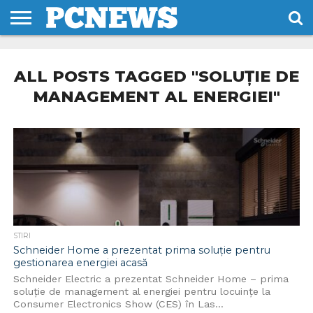
HOME
STIRI
REVIEWS
DESPRE
CONTACT
TERMENI
CODURI/LICENTE
NOI
SI
ALL POSTS TAGGED "SOLUȚIE DE
CONDITII
MANAGEMENT AL ENERGIEI"
STIRI
Schneider Home a prezentat prima soluție pentru
gestionarea energiei acasă
Schneider Electric a prezentat Schneider Home – prima
soluție de management al energiei pentru locuințe la
Consumer Electronics Show (CES) în Las...