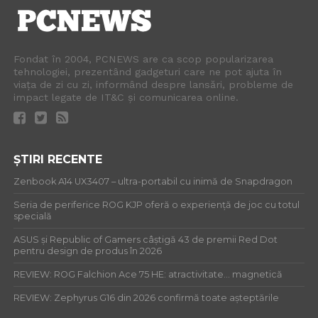
Fondat în 2004, PCNEWS are ca scop popularizarea
tehnologiei, prezentând gadgeturi care ne pot ajuta în
viața de zi cu zi, informând despre lansări, probleme de
impact legate de IT&C și comunicarea online.
ȘTIRI RECENTE
Zenbook A14 UX3407 – ultra-portabil cu inimă de Snapdragon
Seria de periferice ROG KJP oferă o experiență de joc cu totul
specială
ASUS și Republic of Gamers câștigă 43 de premii Red Dot
pentru design de produs în 2026
REVIEW: ROG Falchion Ace 75 HE: atractivitate… magnetică
REVIEW: Zephyrus G16 din 2026 confirmă toate așteptările