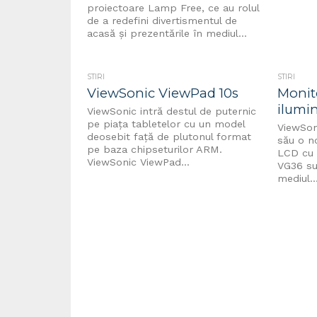
proiectoare Lamp Free, ce au rolul
de a redefini divertismentul de
acasă și prezentările în mediul...
STIRI
STIRI
ViewSonic ViewPad 10s
Monit
ilumi
ViewSonic intră destul de puternic
pe piața tabletelor cu un model
ViewSoni
deosebit față de plutonul format
său o n
pe baza chipseturilor ARM.
LCD cu 
ViewSonic ViewPad...
VG36 su
mediul..