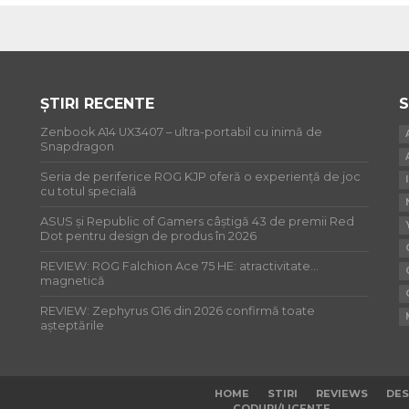
ȘTIRI RECENTE
S
Zenbook A14 UX3407 – ultra-portabil cu inimă de
Snapdragon
Seria de periferice ROG KJP oferă o experiență de joc
cu totul specială
ASUS și Republic of Gamers câștigă 43 de premii Red
Dot pentru design de produs în 2026
REVIEW: ROG Falchion Ace 75 HE: atractivitate…
magnetică
REVIEW: Zephyrus G16 din 2026 confirmă toate
așteptările
HOME
STIRI
REVIEWS
DES
CODURI/LICENTE