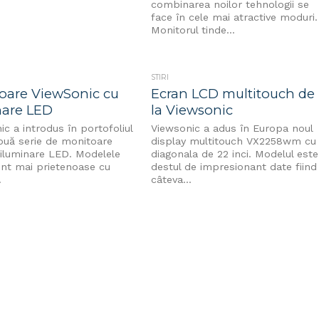
combinarea noilor tehnologii se
face în cele mai atractive moduri.
Monitorul tinde...
STIRI
oare ViewSonic cu
Ecran LCD multitouch de
nare LED
la Viewsonic
c a introdus în portofoliul
Viewsonic a adus în Europa noul
ouă serie de monitoare
display multitouch VX2258wm cu
iluminare LED. Modelele
diagonala de 22 inci. Modelul este
nt mai prietenoase cu
destul de impresionant date fiind
.
câteva...