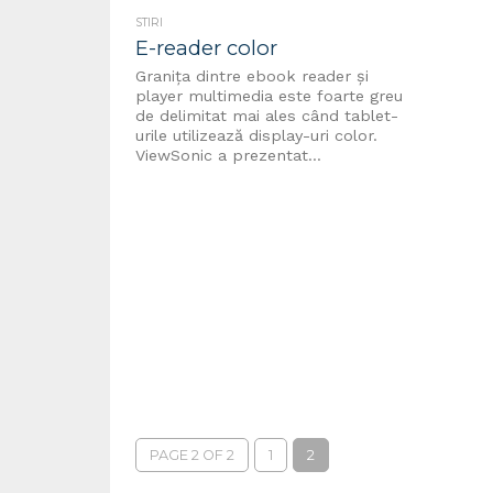
STIRI
E-reader color
Granița dintre ebook reader și
player multimedia este foarte greu
de delimitat mai ales când tablet-
urile utilizează display-uri color.
ViewSonic a prezentat...
PAGE 2 OF 2
1
2