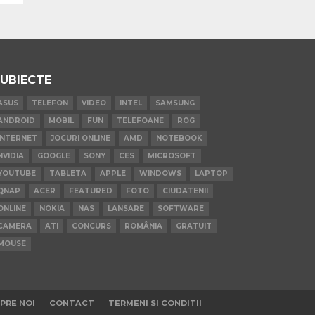
UBIECTE
ASUS
TELEFON
VIDEO
INTEL
SAMSUNG
ANDROID
MOBIL
FUN
TELEFOANE
ROG
INTERNET
JOCURI ONLINE
AMD
NOTEBOOK
NVIDIA
GOOGLE
SONY
CES
MICROSOFT
YOUTUBE
TABLETA
APPLE
WINDOWS
LAPTOP
QNAP
ACER
FEATURED
FOTO
CIUDATENII
ONLINE
NOKIA
NAS
LANSARE
SOFTWARE
CAMERA
ATI
CONCURS
ROMÂNIA
GRATUIT
MOUSE
PRE NOI
CONTACT
TERMENI SI CONDITII