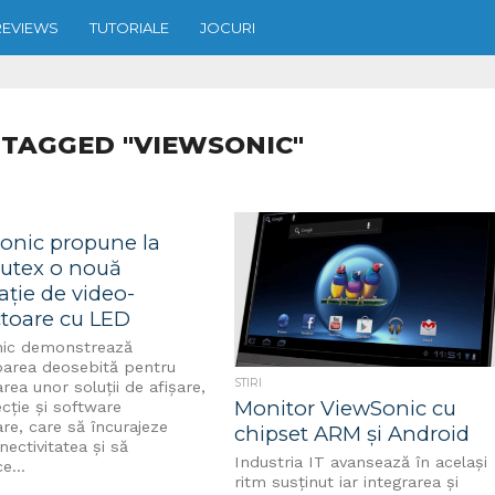
REVIEWS
TUTORIALE
JOCURI
 TAGGED "VIEWSONIC"
onic propune la
tex o nouă
ție de video-
ctoare cu LED
ic demonstrează
area deosebită pentru
STIRI
rea unor soluții de afișare,
Monitor ViewSonic cu
cție și software
re, care să încurajeze
chipset ARM și Android
nectivitatea și să
Industria IT avansează în același
e...
ritm susținut iar integrarea și