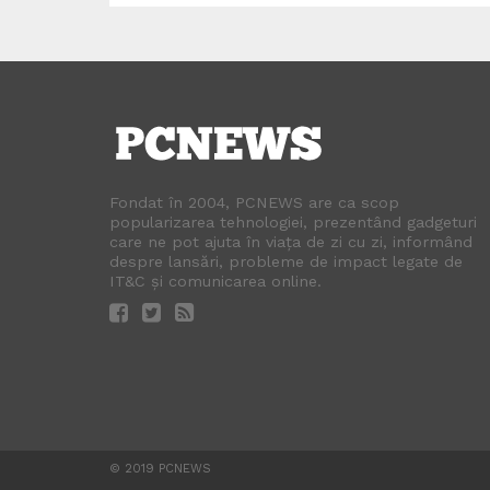
Fondat în 2004, PCNEWS are ca scop
popularizarea tehnologiei, prezentând gadgeturi
care ne pot ajuta în viața de zi cu zi, informând
despre lansări, probleme de impact legate de
IT&C și comunicarea online.
© 2019 PCNEWS