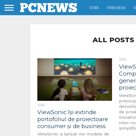
STIRI
PREVIEW
ALL POSTS
STIRI
ViewS
Compu
genera
proie
ViewSon
preocup
STIRI
dezvolta
ViewSonic își extinde
de proie
inovatoa
portofoliul de proiectoare
inter-co
consumer și de business
simplific
ViewSonic a lansat noi modele de