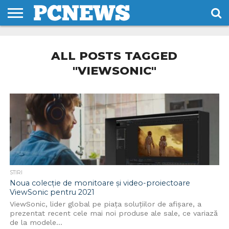
HOME
STIRI
REVIEWS
DESPRE
CONTACT
TERMENI
CODURI/LICENTE
NOI
SI
ALL POSTS TAGGED
CONDITII
"VIEWSONIC"
STIRI
Noua colecție de monitoare și video-proiectoare
ViewSonic pentru 2021
ViewSonic, lider global pe piața soluțiilor de afișare, a
prezentat recent cele mai noi produse ale sale, ce variază
de la modele...