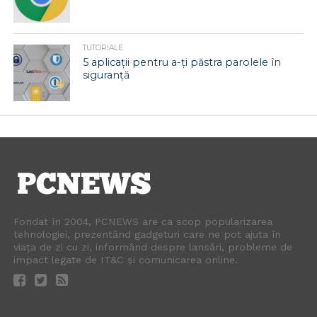
TUTORIALE
5 aplicații pentru a-ți păstra parolele în
siguranță
Fondat în 2004, PCNEWS are ca scop popularizarea
tehnologiei, prezentând gadgeturi care ne pot ajuta în
viața de zi cu zi, informând despre lansări, probleme de
impact legate de IT&C și comunicarea online.