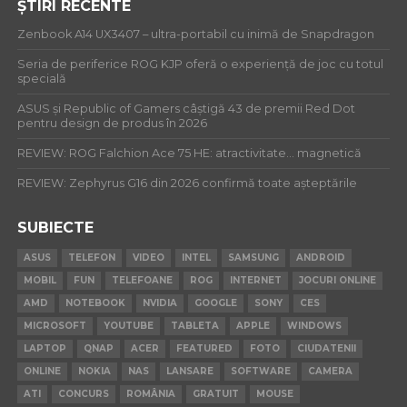
ȘTIRI RECENTE
Zenbook A14 UX3407 – ultra-portabil cu inimă de Snapdragon
Seria de periferice ROG KJP oferă o experiență de joc cu totul
specială
ASUS și Republic of Gamers câștigă 43 de premii Red Dot
pentru design de produs în 2026
REVIEW: ROG Falchion Ace 75 HE: atractivitate… magnetică
REVIEW: Zephyrus G16 din 2026 confirmă toate așteptările
SUBIECTE
ASUS
TELEFON
VIDEO
INTEL
SAMSUNG
ANDROID
MOBIL
FUN
TELEFOANE
ROG
INTERNET
JOCURI ONLINE
AMD
NOTEBOOK
NVIDIA
GOOGLE
SONY
CES
MICROSOFT
YOUTUBE
TABLETA
APPLE
WINDOWS
LAPTOP
QNAP
ACER
FEATURED
FOTO
CIUDATENII
ONLINE
NOKIA
NAS
LANSARE
SOFTWARE
CAMERA
ATI
CONCURS
ROMÂNIA
GRATUIT
MOUSE