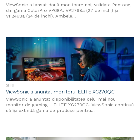
ViewSonic a lansat două monitoare noi, validate Pantone,
din gama ColorPro VP68A: VP2768a (27 de inchi) și
VP2468a (24 de inchi). Ambele...
STIRI
ViewSonic a anunțat monitorul ELITE XG270QC
ViewSonic a anunțat disponibilitatea celui mai nou
monitor de gaming – ELITE XG270QC. ViewSonic continuă
să își extindă gama de produse pentru...