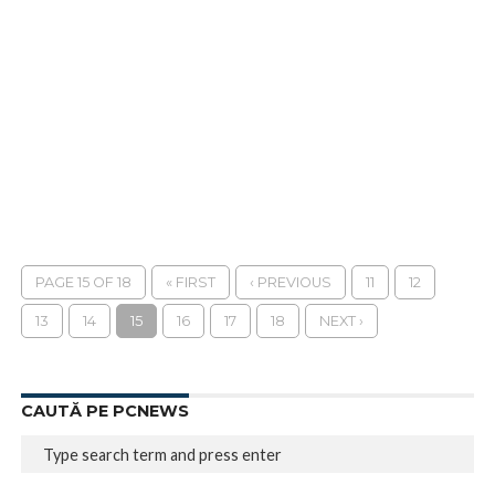
PAGE 15 OF 18
« FIRST
‹ PREVIOUS
11
12
13
14
15
16
17
18
NEXT ›
CAUTĂ PE PCNEWS