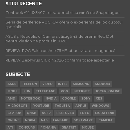
ȘTIRI RECENTE
Zenbook A14 UX3407 – ultra-portabil cu inimă de Snapdragon
Seria de periferice ROG KJP oferă o experiență de joc cu totul
specială
ASUS și Republic of Gamers câștigă 43 de premii Red Dot
pentru design de produs în 2026
REVIEW: ROG Falchion Ace 75 HE: atractivitate… magnetică
REVIEW: Zephyrus G16 din 2026 confirmă toate așteptările
SUBIECTE
ASUS
TELEFON
VIDEO
INTEL
SAMSUNG
ANDROID
MOBIL
FUN
TELEFOANE
ROG
INTERNET
JOCURI ONLINE
AMD
NOTEBOOK
NVIDIA
GOOGLE
SONY
CES
MICROSOFT
YOUTUBE
TABLETA
APPLE
WINDOWS
LAPTOP
QNAP
ACER
FEATURED
FOTO
CIUDATENII
ONLINE
NOKIA
NAS
LANSARE
SOFTWARE
CAMERA
ATI
CONCURS
ROMÂNIA
GRATUIT
MOUSE