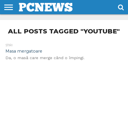
HOME
STIRI
REVIEWS
DESPRE
CONTACT
TERMENI
CODURI/LICENTE
NOI
SI
ALL POSTS TAGGED "YOUTUBE"
CONDITII
STIRI
Masa mergatoare
Da, o masă care merge când o împingi.