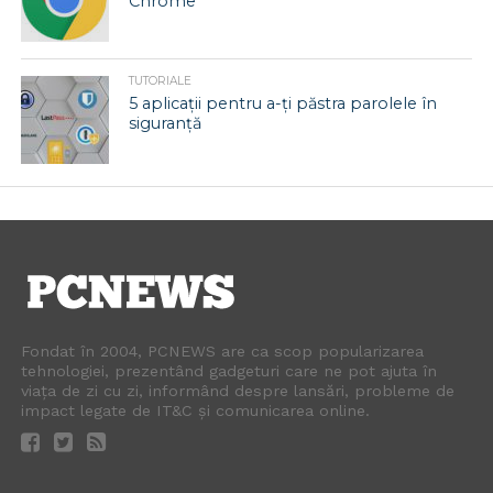
Chrome
TUTORIALE
5 aplicații pentru a-ți păstra parolele în
siguranță
Fondat în 2004, PCNEWS are ca scop popularizarea
tehnologiei, prezentând gadgeturi care ne pot ajuta în
viața de zi cu zi, informând despre lansări, probleme de
impact legate de IT&C și comunicarea online.