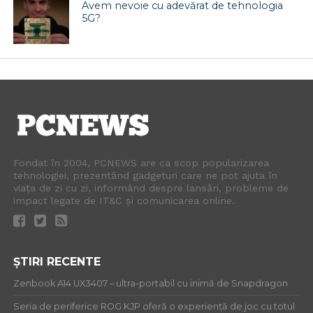
Avem nevoie cu adevărat de tehnologia
5G?
Fondat în 2004, PCNEWS are ca scop popularizarea
tehnologiei, prezentând gadgeturi care ne pot ajuta în
viața de zi cu zi, informând despre lansări, probleme de
impact legate de IT&C și comunicarea online.
ȘTIRI RECENTE
Zenbook A14 UX3407 – ultra-portabil cu inimă de Snapdragon
Seria de periferice ROG KJP oferă o experiență de joc cu totul