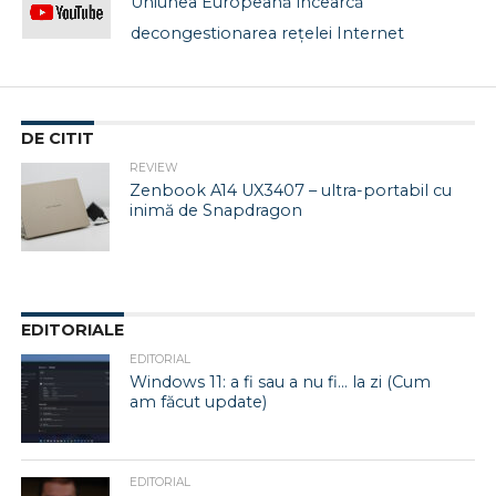
Uniunea Europeană încearcă
decongestionarea rețelei Internet
DE CITIT
REVIEW
Zenbook A14 UX3407 – ultra-portabil cu
inimă de Snapdragon
EDITORIALE
EDITORIAL
Windows 11: a fi sau a nu fi… la zi (Cum
am făcut update)
EDITORIAL