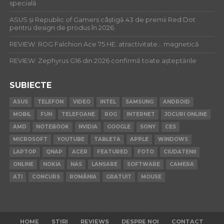
specială
ASUS și Republic of Gamers câștigă 43 de premii Red Dot
pentru design de produs în 2026
REVIEW: ROG Falchion Ace 75 HE: atractivitate… magnetică
REVIEW: Zephyrus G16 din 2026 confirmă toate așteptările
SUBIECTE
ASUS
TELEFON
VIDEO
INTEL
SAMSUNG
ANDROID
MOBIL
FUN
TELEFOANE
ROG
INTERNET
JOCURI ONLINE
AMD
NOTEBOOK
NVIDIA
GOOGLE
SONY
CES
MICROSOFT
YOUTUBE
TABLETA
APPLE
WINDOWS
LAPTOP
QNAP
ACER
FEATURED
FOTO
CIUDATENII
ONLINE
NOKIA
NAS
LANSARE
SOFTWARE
CAMERA
ATI
CONCURS
ROMÂNIA
GRATUIT
MOUSE
HOME
STIRI
REVIEWS
DESPRE NOI
CONTACT