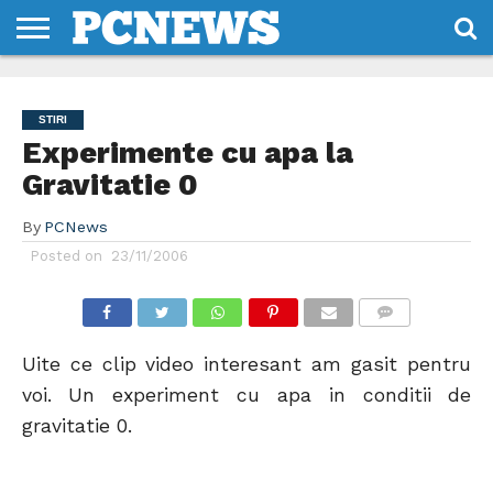
HOME
STIRI
REVIEWS
DESPRE
CONTACT
TERMENI
CODURI/LICENTE
NOI
SI
STIRI
CONDITII
Experimente cu apa la
Gravitatie 0
By
PCNews
Posted on
23/11/2006
COMMENTS
Uite ce clip video interesant am gasit pentru
voi. Un experiment cu apa in conditii de
gravitatie 0.