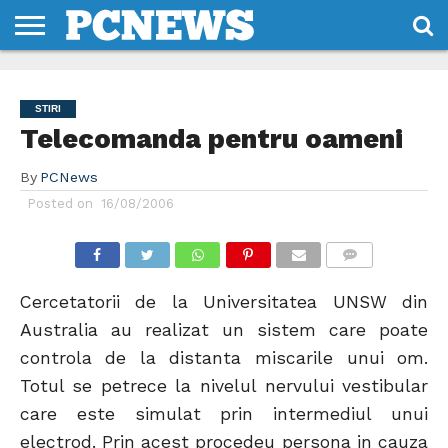
HOME
STIRI
REVIEWS
DESPRE
CONTACT
TERMENI
CODURI/LICENTE
NOI
SI
STIRI
CONDITII
Telecomanda pentru oameni
By
PCNews
Posted on
16/08/2006
COMMENTS
Cercetatorii de la Universitatea UNSW din
Australia au realizat un sistem care poate
controla de la distanta miscarile unui om.
Totul se petrece la nivelul nervului vestibular
care este simulat prin intermediul unui
electrod. Prin acest procedeu persona in cauza