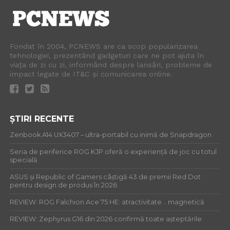
Fondat în 2004, PCNEWS are ca scop popularizarea
tehnologiei, prezentând gadgeturi care ne pot ajuta în
viața de zi cu zi, informând despre lansări, probleme de
impact legate de IT&C și comunicarea online.
ȘTIRI RECENTE
Zenbook A14 UX3407 – ultra-portabil cu inimă de Snapdragon
Seria de periferice ROG KJP oferă o experiență de joc cu totul
specială
ASUS și Republic of Gamers câștigă 43 de premii Red Dot
pentru design de produs în 2026
REVIEW: ROG Falchion Ace 75 HE: atractivitate… magnetică
REVIEW: Zephyrus G16 din 2026 confirmă toate așteptările