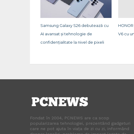
Samsung Galaxy S26 debutează cu
HONOR t
AI avansat și tehnologie de
V6 cu u
confidențialitate la nivel de pixeli
Fondat în 2004, PCNEWS are ca scop
popularizarea tehnologiei, prezentând gadgeturi
care ne pot ajuta în viața de zi cu zi, informând