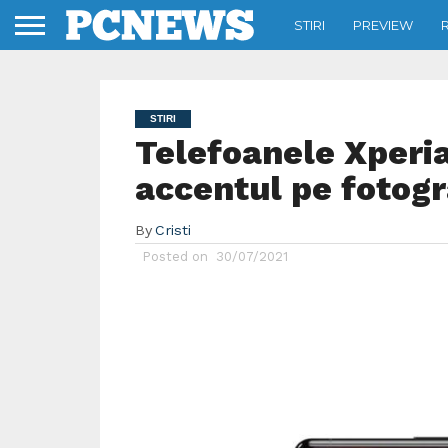
STIRI
PREVIEW
STIRI
Telefoanele Xperia 1
accentul pe fotogr
By
Cristi
Posted on
30/07/2021