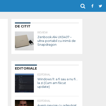
DE CITIT
REVIEW
Zenbook A14 UX3407 –
ultra-portabil cu inimă de
Snapdragon
EDITORIALE
EDITORIAL
Windows 11: a fi sau a nu fi…
la zi (Cum am făcut
update)
EDITORIAL
Avem nevoie cu adevărat