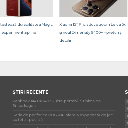
estează durabilitatea Magic
Xiaomi 15T Pro aduce zoom Leica 5x
n experiment zipline
și noul Dimensity 9400+ – prețuri și
detalii
ȘTIRI RECENTE
S
Zenbook A14 UX3407 – ultra-portabil cu inimă de
Snapdragon
Seria de periferice ROG KJP oferă o experiență de joc
cu totul specială