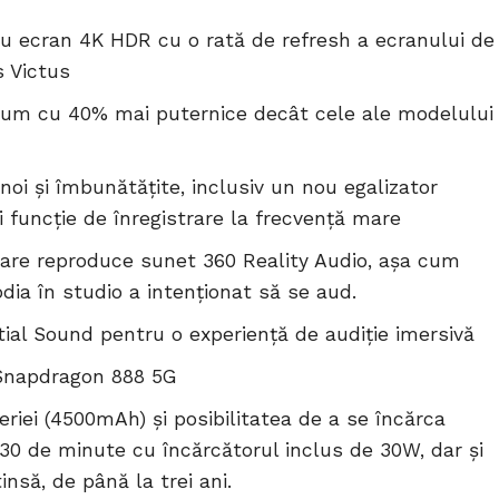
 ecran 4K HDR cu o rată de refresh a ecranului de
s Victus
cum cu 40% mai puternice decât cele ale modelului
oi și îmbunătățite, inclusiv un nou egalizator
i funcție de înregistrare la frecvență mare
are reproduce sunet 360 Reality Audio, așa cum
odia în studio a intenționat să se aud.
tial Sound pentru o experiență de audiție imersivă
Snapdragon 888 5G
iei (4500mAh) și posibilitatea de a se încărca
30 de minute cu încărcătorul inclus de 30W, dar și
insă, de până la trei ani.