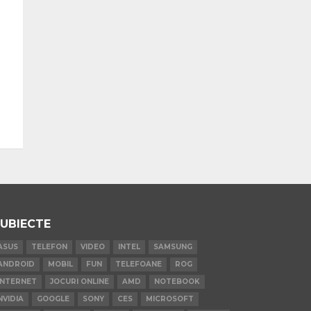
UBIECTE
ASUS
TELEFON
VIDEO
INTEL
SAMSUNG
ANDROID
MOBIL
FUN
TELEFOANE
ROG
INTERNET
JOCURI ONLINE
AMD
NOTEBOOK
NVIDIA
GOOGLE
SONY
CES
MICROSOFT