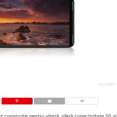
SONY XPERIA 5
COMMENTS
t construite pentru viteză, oferă conectivitate 5G și