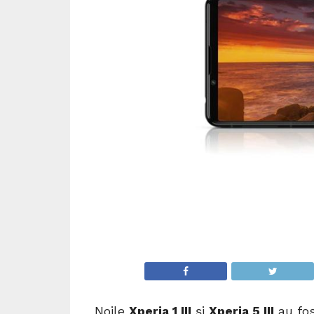
Noile
Xperia 1 III
și
Xperia 5 III
au fos