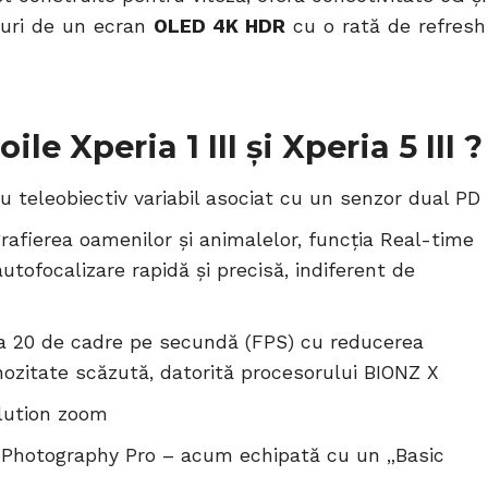
ături de un ecran
OLED 4K HDR
cu o rată de refresh
le Xperia 1 III și Xperia 5 III ?
 teleobiectiv variabil asociat cu un senzor dual PD
afierea oamenilor și animalelor, funcția Real-time
autofocalizare rapidă și precisă, indiferent de
 la 20 de cadre pe secundă (FPS) cu reducerea
nozitate scăzută, datorită procesorului BIONZ X
lution zoom
 Photography Pro – acum echipată cu un „Basic