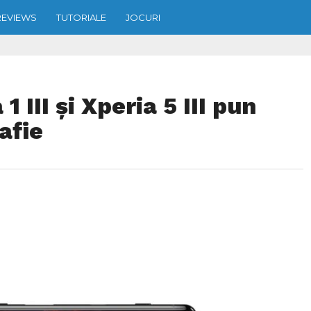
REVIEWS
TUTORIALE
JOCURI
 III și Xperia 5 III pun
afie