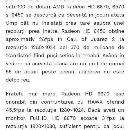
sub 100 de dolari. AMD Radeon HD 6670, 6570
și 6450 se descurcă cu decență în jocuri atâta
timp cât nu insistați prea tare asupra unei
rezoluții prea înalte. Radeon HD 6450 obține
aproximativ 28fps în Call of Juarez 2 la
rezoluție 1280×1024 cei 370 de milioane de
tranzistori fiind puși serios la treabă. Având în
vedere că această placă are un preț de numai
55 de dolari peste ocean, afacerea nu este
deloc rea.
Fratele mai mare, Radeon HD 6670 iese
onorabil din confruntarea cu HAWX oferind
45.5fps la rezoluție 1280×1024. Dacă aveți un
monitor FullHD, HD 6670 scoate 31fps la
rezoluție 1920×1080, suficient pentru ca jocul