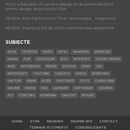
ASUS și Republic of Gamers câștigă 43 de premii Red Dot
pentru design de produs în 2026
REVIEW: ROG Falchion Ace 75 HE: atractivitate… magnetică
REVIEW: Zephyrus G16 din 2026 confirmă toate așteptările
SUBIECTE
ASUS
TELEFON
VIDEO
INTEL
SAMSUNG
ANDROID
MOBIL
FUN
TELEFOANE
ROG
INTERNET
JOCURI ONLINE
AMD
NOTEBOOK
NVIDIA
GOOGLE
SONY
CES
MICROSOFT
YOUTUBE
TABLETA
APPLE
WINDOWS
LAPTOP
QNAP
ACER
FEATURED
FOTO
CIUDATENII
ONLINE
NOKIA
NAS
LANSARE
SOFTWARE
CAMERA
ATI
CONCURS
ROMÂNIA
GRATUIT
MOUSE
HOME
STIRI
REVIEWS
DESPRE NOI
CONTACT
TERMENI SI CONDITII
CODURI/LICENTE