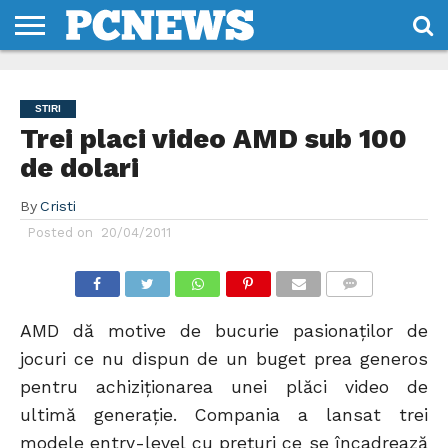
HOME
STIRI
REVIEWS
DESPRE
CONTACT
TERMENI
CODURI/LICENTE
NOI
SI
STIRI
CONDITII
Trei placi video AMD sub 100
de dolari
By
Cristi
Posted on
20/04/2011
COMMENTS
AMD dă motive de bucurie pasionaților de
jocuri ce nu dispun de un buget prea generos
pentru achiziționarea unei plăci video de
ultimă generație. Compania a lansat trei
modele entry-level cu prețuri ce se încadrează