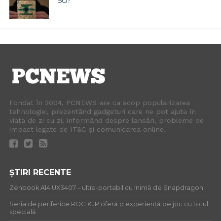
5G?
Fondat în 2004, PCNEWS are ca scop popularizarea
tehnologiei, prezentând gadgeturi care ne pot ajuta în
viața de zi cu zi, informând despre lansări, probleme de
impact legate de IT&C și comunicarea online.
ȘTIRI RECENTE
Zenbook A14 UX3407 – ultra-portabil cu inimă de Snapdragon
Seria de periferice ROG KJP oferă o experiență de joc cu totul
specială