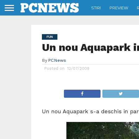
STIRI
PREVIEW
FUN
Un nou Aquapark i
By
PCNews
Posted on
12/07/2009
Un nou Aquapark s-a deschis in par