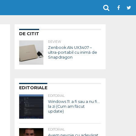
DE CITIT
REVIEW
Zenbook A14 UX3407 –
ultra-portabil cu inimă de
Snapdragon
EDITORIALE
EDITORIAL
Windows 11: a fi sau a nu fi…
la zi (Cum am făcut
update)
EDITORIAL
Avem nevoie cu adevărat