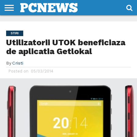
HOME
STIRI
REVIEWS
DESPRE
CONTACT
TERMENI
CODURI/LICENTE
NOI
SI
STIRI
CONDITII
Utilizatorii UTOK beneficiaza
de aplicatia Getlokal
By
Cristi
Posted on
05/03/2014