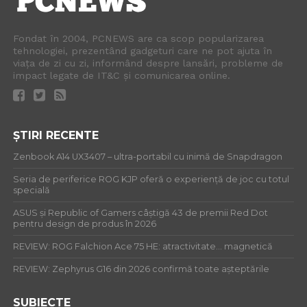
Fondat în 2004, PCNEWS are ca scop popularizarea
tehnologiei, prezentând gadgeturi care ne pot ajuta în
viața de zi cu zi, informând despre lansări, probleme de
impact legate de IT&C și comunicarea online.
ȘTIRI RECENTE
Zenbook A14 UX3407 – ultra-portabil cu inimă de Snapdragon
Seria de periferice ROG KJP oferă o experiență de joc cu totul
specială
ASUS și Republic of Gamers câștigă 43 de premii Red Dot
pentru design de produs în 2026
REVIEW: ROG Falchion Ace 75 HE: atractivitate… magnetică
REVIEW: Zephyrus G16 din 2026 confirmă toate așteptările
SUBIECTE