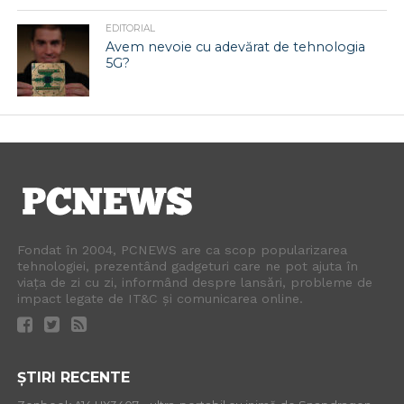
EDITORIAL
Avem nevoie cu adevărat de tehnologia
5G?
Fondat în 2004, PCNEWS are ca scop popularizarea
tehnologiei, prezentând gadgeturi care ne pot ajuta în
viața de zi cu zi, informând despre lansări, probleme de
impact legate de IT&C și comunicarea online.
ȘTIRI RECENTE