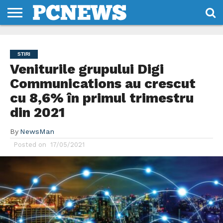
HOME
STIRI
REVIEWS
DESPRE
CONTACT
TERMENI
CODURI/LICENTE
NOI
SI
STIRI
CONDITII
Veniturile grupului Digi
Communications au crescut
cu 8,6% în primul trimestru
din 2021
By
NewsMan
Posted on
17/05/2021