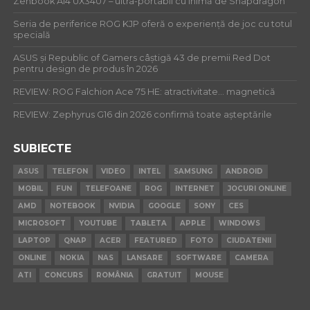
Zenbook A14 UX3407 – ultra-portabil cu inimă de Snapdragon
Seria de periferice ROG KJP oferă o experiență de joc cu totul
specială
ASUS și Republic of Gamers câștigă 43 de premii Red Dot
pentru design de produs în 2026
REVIEW: ROG Falchion Ace 75 HE: atractivitate… magnetică
REVIEW: Zephyrus G16 din 2026 confirmă toate așteptările
SUBIECTE
ASUS
TELEFON
VIDEO
INTEL
SAMSUNG
ANDROID
MOBIL
FUN
TELEFOANE
ROG
INTERNET
JOCURI ONLINE
AMD
NOTEBOOK
NVIDIA
GOOGLE
SONY
CES
MICROSOFT
YOUTUBE
TABLETA
APPLE
WINDOWS
LAPTOP
QNAP
ACER
FEATURED
FOTO
CIUDATENII
ONLINE
NOKIA
NAS
LANSARE
SOFTWARE
CAMERA
ATI
CONCURS
ROMÂNIA
GRATUIT
MOUSE