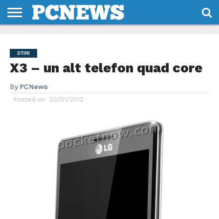
HOME
STIRI
REVIEWS
DESPRE
CONTACT
TERMENI
CODURI/LICENTE
NOI
SI
STIRI
CONDITII
X3 – un alt telefon quad core
By
PCNews
Posted on
23/01/2012