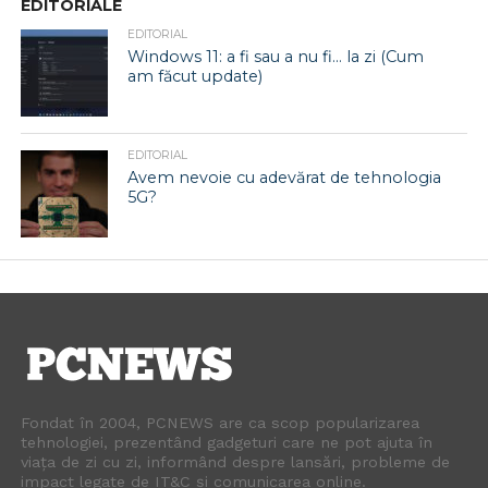
EDITORIALE
EDITORIAL
Windows 11: a fi sau a nu fi… la zi (Cum
am făcut update)
EDITORIAL
Avem nevoie cu adevărat de tehnologia
5G?
Fondat în 2004, PCNEWS are ca scop popularizarea
tehnologiei, prezentând gadgeturi care ne pot ajuta în
viața de zi cu zi, informând despre lansări, probleme de
impact legate de IT&C și comunicarea online.