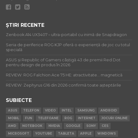
ȘTIRI RECENTE
Zenbook A14 UX3407 – ultra-portabil cu inimă de Snapdragon
Seria de periferice ROG KJP oferă o experiență de joc cu totul
specială
ASUS și Republic of Gamers câștigă 43 de premii Red Dot
pentru design de produs în 2026
REVIEW: ROG Falchion Ace 75 HE: atractivitate… magnetică
REVIEW: Zephyrus G16 din 2026 confirmă toate așteptările
SUBIECTE
ASUS
TELEFON
VIDEO
INTEL
SAMSUNG
ANDROID
MOBIL
FUN
TELEFOANE
ROG
INTERNET
JOCURI ONLINE
AMD
NOTEBOOK
NVIDIA
GOOGLE
SONY
CES
MICROSOFT
YOUTUBE
TABLETA
APPLE
WINDOWS