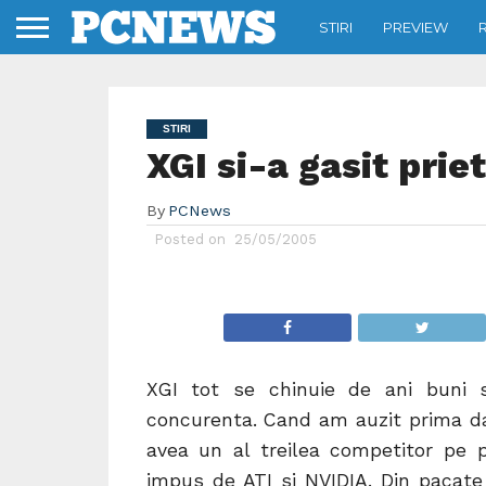
STIRI
PREVIEW
STIRI
XGI si-a gasit prie
By
PCNews
Posted on
25/05/2005
XGI tot se chinuie de ani buni s
concurenta. Cand am auzit prima da
avea un al treilea competitor pe p
impus de ATI si NVIDIA. Din pacate 