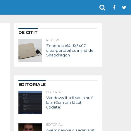
DE CITIT
REVIEW
Zenbook A14 UX3407 –
ultra-portabil cu inimă de
Snapdragon
EDITORIALE
EDITORIAL
Windows 11: a fi sau a nu fi…
la zi (Cum am făcut
update)
EDITORIAL
Avem nevoie cu adevărat