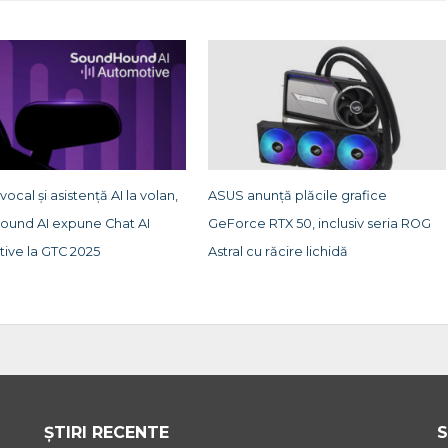
ocal și asistență AI la volan,
ASUS anunță plăcile grafice
und AI expune Chat AI
GeForce RTX 50, inclusiv seria ROG
ive la GTC 2025
Astral cu răcire lichidă
ȘTIRI RECENTE
S