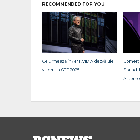
RECOMMENDED FOR YOU
Ce urmează în AI? NVIDIA dezvăluie
Comerț v
viitorul la GTC 2025
SoundHo
Automot