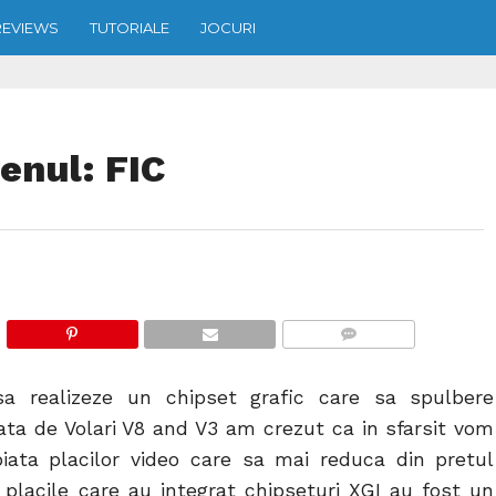
REVIEWS
TUTORIALE
JOCURI
tenul: FIC
COMMENTS
a realizeze un chipset grafic care sa spulbere
ta de Volari V8 and V3 am crezut ca in sfarsit vom
iata placilor video care sa mai reduca din pretul
placile care au integrat chipseturi XGI au fost un