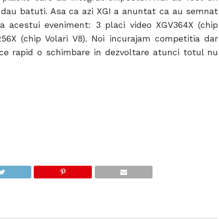
e dau batuti. Asa ca azi XGI a anuntat ca au semnat
ea acestui eveniment: 3 placi video XGV364X (chip
56X (chip Volari V8). Noi incurajam competitia dar
e rapid o schimbare in dezvoltare atunci totul nu