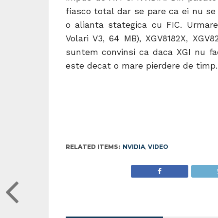
fiasco total dar se pare ca ei nu s
o alianta stategica cu FIC. Urmar
Volari V3, 64 MB), XGV8182X, XGV82
suntem convinsi ca daca XGI nu fac
este decat o mare pierdere de timp.
RELATED ITEMS:
NVIDIA
,
VIDEO