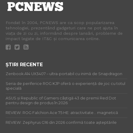
Fondat în 2004, PCNEWS are ca scop popularizarea
tehnologiei, prezentând gadgeturi care ne pot ajuta în
viața de zi cu zi, informând despre lansări, probleme de
impact legate de IT&C și comunicarea online.
ȘTIRI RECENTE
Zenbook A14 UX3407 – ultra-portabil cu inimă de Snapdragon
Seria de periferice ROG KJP oferă o experiență de joc cu totul
specială
ASUS și Republic of Gamers câștigă 43 de premii Red Dot
pentru design de produs în 2026
REVIEW: ROG Falchion Ace 75 HE: atractivitate… magnetică
REVIEW: Zephyrus G16 din 2026 confirmă toate așteptările