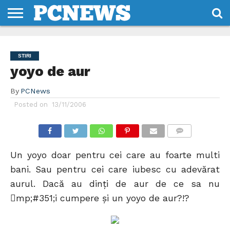
HOME
STIRI
REVIEWS
DESPRE
CONTACT
TERMENI
CODURI/LICENTE
NOI
SI
STIRI
CONDITII
yoyo de aur
By
PCNews
Posted on
13/11/2006
COMMENTS
Un yoyo doar pentru cei care au foarte multi
bani. Sau pentru cei care iubesc cu adevărat
aurul. Dacă au dinţi de aur de ce sa nu
mp;#351;i cumpere şi un yoyo de aur?!?