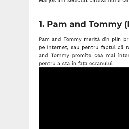
Mai jos am selectat câteva filme ce 
1. Pam and Tommy (
Pam and Tommy merită din plin pri
pe Internet, sau pentru faptul că
and Tommy promite cea mai intere
pentru a sta în fața ecranului.