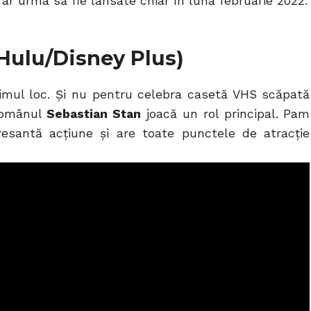
ar urma să fie lansate chiar în luna februarie 2022.
Hulu/Disney Plus)
mul loc. Și nu pentru celebra casetă VHS scăpată
 românul
Sebastian Stan
joacă un rol principal. Pam
santă acțiune și are toate punctele de atracție