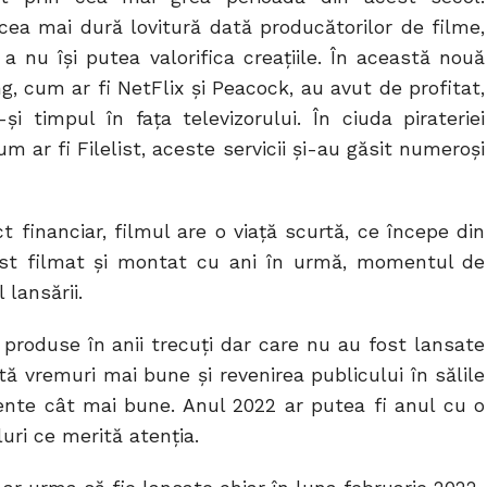
cea mai dură lovitură dată producătorilor de filme,
a nu își putea valorifica creațiile. În această nouă
g, cum ar fi NetFlix și Peacock, au avut de profitat,
și timpul în fața televizorului. În ciuda pirateriei
 ar fi Filelist, aceste servicii și-au găsit numeroși
 financiar, filmul are o viață scurtă, ce începe din
ost filmat și montat cu ani în urmă, momentul de
 lansării.
 produse în anii trecuți dar care nu au fost lansate
tă vremuri mai bune și revenirea publicului în sălile
nte cât mai bune. Anul 2022 ar putea fi anul cu o
uri ce merită atenția.