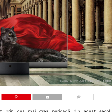
XIAOMI MI TV LUX TRANSPARENT EDIT
COMMENTS
ut prin cea mai grea perioadă din acest secol.