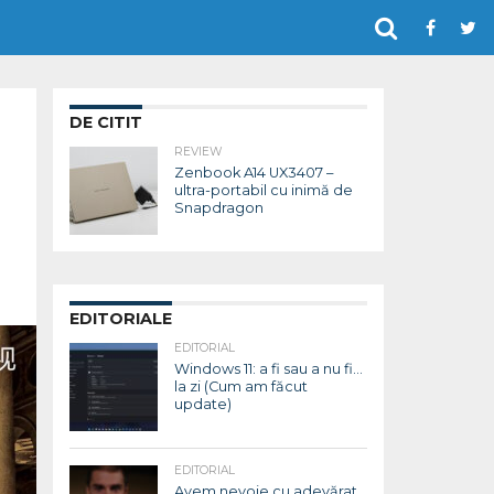
DE CITIT
REVIEW
Zenbook A14 UX3407 –
ultra-portabil cu inimă de
Snapdragon
EDITORIALE
EDITORIAL
Windows 11: a fi sau a nu fi…
la zi (Cum am făcut
update)
EDITORIAL
Avem nevoie cu adevărat