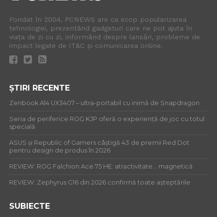
Fondat în 2004, PCNEWS are ca scop popularizarea
tehnologiei, prezentând gadgeturi care ne pot ajuta în
viața de zi cu zi, informând despre lansări, probleme de
impact legate de IT&C și comunicarea online.
ȘTIRI RECENTE
Zenbook A14 UX3407 – ultra-portabil cu inimă de Snapdragon
Seria de periferice ROG KJP oferă o experiență de joc cu totul
specială
ASUS și Republic of Gamers câștigă 43 de premii Red Dot
pentru design de produs în 2026
REVIEW: ROG Falchion Ace 75 HE: atractivitate… magnetică
REVIEW: Zephyrus G16 din 2026 confirmă toate așteptările
SUBIECTE