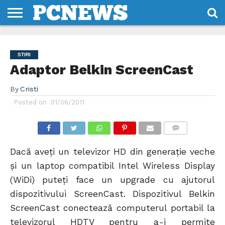
HOME
STIRI
REVIEWS
DESPRE
CONTACT
TERMENI
CODURI/LICENTE
NOI
SI
STIRI
CONDITII
Adaptor Belkin ScreenCast
By
Cristi
Posted on
01/06/2011
COMMENTS
Dacă aveți un televizor HD din generație veche
și un laptop compatibil Intel Wireless Display
(WiDi) puteți face un upgrade cu ajutorul
dispozitivului ScreenCast. Dispozitivul Belkin
ScreenCast conectează computerul portabil la
televizorul HDTV pentru a-i permite