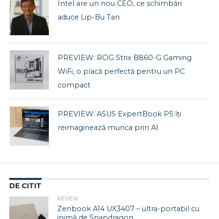
Intel are un nou CEO, ce schimbări
aduce Lip-Bu Tan
PREVIEW: ROG Strix B860-G Gaming
WiFi, o placă perfectă pentru un PC
compact
PREVIEW: ASUS ExpertBook P5 îți
reimaginează munca prin AI
DE CITIT
REVIEW
Zenbook A14 UX3407 – ultra-portabil cu
inimă de Snapdragon