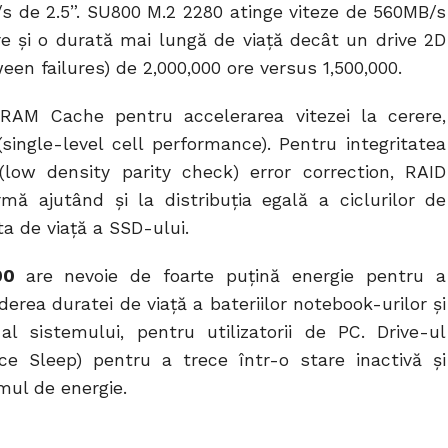
s de 2.5”. SU800 M.2 2280 atinge viteze de 560MB/s
Are și o durată mai lungă de viață decât un drive 2D
 failures) de 2,000,000 ore versus 1,500,000.
AM Cache pentru accelerarea vitezei la cerere,
ngle-level cell performance). Pentru integritatea
(low density parity check) error correction, RAID
mă ajutând și la distribuția egală a ciclurilor de
ta de viață a SSD-ului.
00
are nevoie de foarte puțină energie pentru a
derea duratei de viață a bateriilor notebook-urilor și
l sistemului, pentru utilizatorii de PC. Drive-ul
ce Sleep) pentru a trece într-o stare inactivă și
ul de energie.