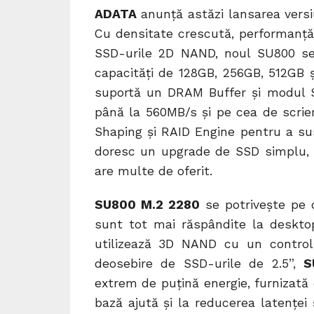
ADATA
anunță astăzi lansarea vers
Cu densitate crescută, performanță
SSD-urile 2D NAND, noul SU800 se 
capacități de 128GB, 256GB, 512GB ș
suportă un DRAM Buffer și modul S
până la 560MB/s și pe cea de scrie
Shaping și RAID Engine pentru a susți
doresc un upgrade de SSD simplu, 
are multe de oferit.
SU800 M.2 2280
se potrivește pe 
sunt tot mai răspândite la deskto
utilizează 3D NAND cu un control
deosebire de SSD-urile de 2.5”,
S
extrem de puțină energie, furnizată 
bază ajută și la reducerea latenței