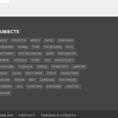
UBIECTE
ASUS
TELEFON
VIDEO
INTEL
SAMSUNG
ANDROID
MOBIL
FUN
TELEFOANE
ROG
INTERNET
JOCURI ONLINE
AMD
NOTEBOOK
NVIDIA
GOOGLE
SONY
CES
MICROSOFT
YOUTUBE
TABLETA
APPLE
WINDOWS
LAPTOP
QNAP
ACER
FEATURED
FOTO
CIUDATENII
ONLINE
NOKIA
NAS
LANSARE
SOFTWARE
CAMERA
ATI
CONCURS
ROMÂNIA
GRATUIT
MOUSE
PRE NOI
CONTACT
TERMENI SI CONDITII