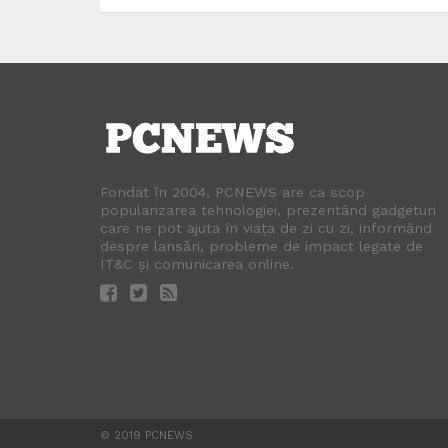
Fondat în 2004, PCNEWS are ca scop
popularizarea tehnologiei, prezentând gadgeturi
care ne pot ajuta în viața de zi cu zi, informând
despre lansări, probleme de impact legate de
IT&C și comunicarea online.
© 2019 PCNEWS