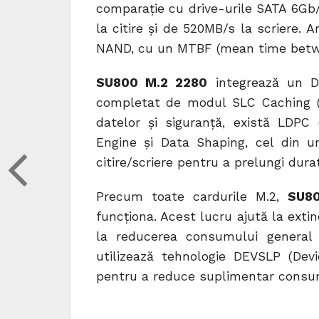
comparație cu drive-urile SATA 6Gb/
la citire și de 520MB/s la scriere. 
NAND, cu un MTBF (mean time between
SU800 M.2 2280
integrează un DR
completat de modul SLC Caching (si
datelor și siguranță, există LDPC 
Engine și Data Shaping, cel din ur
citire/scriere pentru a prelungi dura
Precum toate cardurile M.2,
SU8
funcționa. Acest lucru ajută la extin
la reducerea consumului general a
utilizează tehnologie DEVSLP (Devi
pentru a reduce suplimentar consum