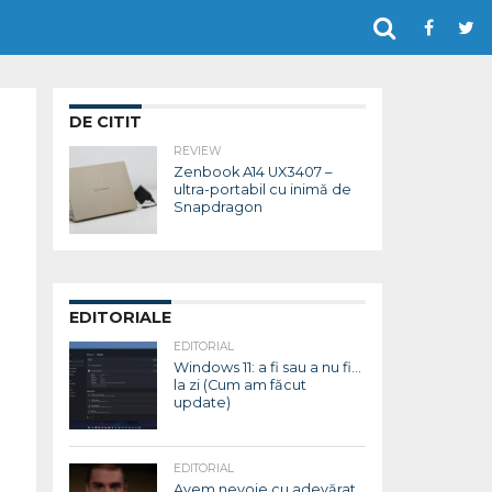
DE CITIT
REVIEW
Zenbook A14 UX3407 –
ultra-portabil cu inimă de
Snapdragon
EDITORIALE
EDITORIAL
Windows 11: a fi sau a nu fi…
la zi (Cum am făcut
update)
EDITORIAL
Avem nevoie cu adevărat