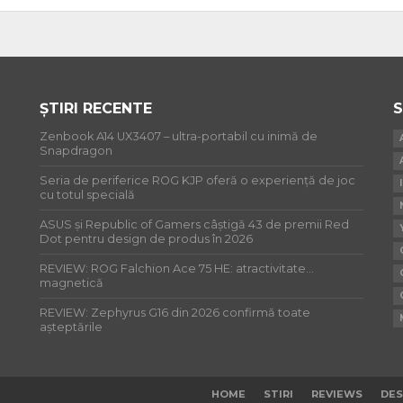
ȘTIRI RECENTE
S
Zenbook A14 UX3407 – ultra-portabil cu inimă de
Snapdragon
Seria de periferice ROG KJP oferă o experiență de joc
cu totul specială
ASUS și Republic of Gamers câștigă 43 de premii Red
Dot pentru design de produs în 2026
REVIEW: ROG Falchion Ace 75 HE: atractivitate…
magnetică
REVIEW: Zephyrus G16 din 2026 confirmă toate
așteptările
HOME
STIRI
REVIEWS
DES