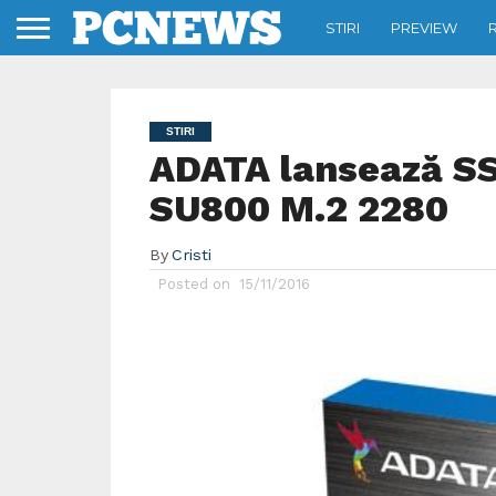
STIRI
PREVIEW
STIRI
ADATA lansează S
SU800 M.2 2280
By
Cristi
Posted on
15/11/2016