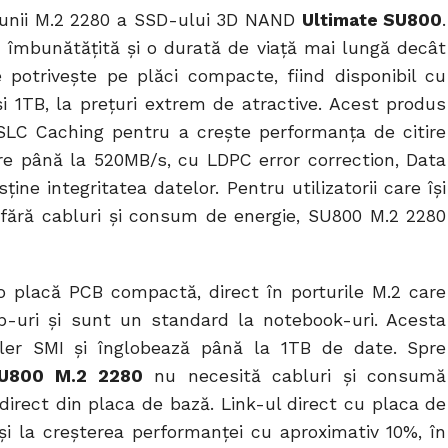
iunii M.2 2280 a SSD-ului 3D NAND
Ultimate SU800
.
 îmbunătățită și o durată de viață mai lungă decât
potrivește pe plăci compacte, fiind disponibil cu
i 1TB, la prețuri extrem de atractive. Acest produs
LC Caching pentru a crește performanța de citire
re până la 520MB/s, cu LDPC error correction, Data
ne integritatea datelor. Pentru utilizatorii care își
fără cabluri și consum de energie, SU800 M.2 2280
o placă PCB compactă, direct în porturile M.2 care
p-uri și sunt un standard la notebook-uri. Acesta
ler SMI și înglobează până la 1TB de date. Spre
U800 M.2 2280
nu necesită cabluri și consumă
direct din placa de bază. Link-ul direct cu placa de
 și la creșterea performanței cu aproximativ 10%, în