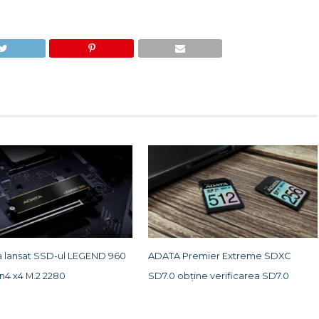
 lansat SSD-ul LEGEND 960
ADATA Premier Extreme SDXC
n4 x4 M.2 2280
SD7.0 obține verificarea SD7.0