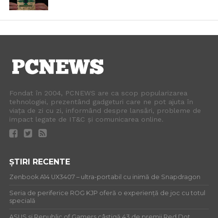
Fondat în 2004, PCNEWS are ca scop popularizarea
tehnologiei, prezentând gadgeturi care ne pot ajuta în
viața de zi cu zi, informând despre lansări, probleme de
impact legate de IT&C și comunicarea online.
ȘTIRI RECENTE
Zenbook A14 UX3407 – ultra-portabil cu inimă de Snapdragon
Seria de periferice ROG KJP oferă o experiență de joc cu totul
specială
ASUS și Republic of Gamers câștigă 43 de premii Red Dot