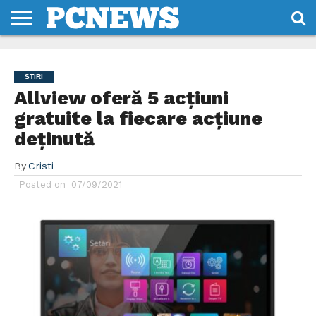
HOME
STIRI
REVIEWS
DESPRE
CONTACT
TERMENI
CODURI/LICENTE
NOI
SI
STIRI
CONDITII
Allview oferă 5 acțiuni
gratuite la fiecare acțiune
deținută
By
Cristi
Posted on
07/09/2021