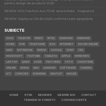
pentru design de produs în 2026
REVIEW: ROG Falchion Ace 75 HE: atractivitate… magnetică
REVIEW: Zephyrus G16 din 2026 confirmă toate așteptările
SUBIECTE
ASUS
TELEFON
VIDEO
INTEL
SAMSUNG
ANDROID
MOBIL
FUN
TELEFOANE
ROG
INTERNET
JOCURI ONLINE
AMD
NOTEBOOK
NVIDIA
GOOGLE
SONY
CES
MICROSOFT
YOUTUBE
TABLETA
APPLE
WINDOWS
LAPTOP
QNAP
ACER
FEATURED
FOTO
CIUDATENII
ONLINE
NOKIA
NAS
LANSARE
SOFTWARE
CAMERA
ATI
CONCURS
ROMÂNIA
GRATUIT
MOUSE
HOME
STIRI
REVIEWS
DESPRE NOI
CONTACT
TERMENI SI CONDITII
CODURI/LICENTE