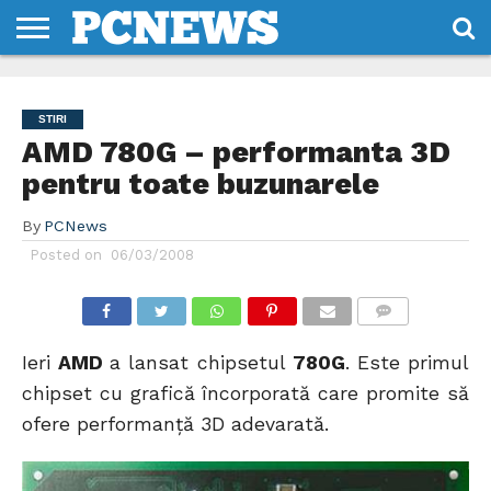
HOME
STIRI
REVIEWS
DESPRE
CONTACT
TERMENI
CODURI/LICENTE
NOI
SI
STIRI
CONDITII
AMD 780G – performanta 3D
pentru toate buzunarele
By
PCNews
Posted on
06/03/2008
COMMENTS
Ieri
AMD
a lansat chipsetul
780G
. Este primul
chipset cu grafică încorporată care promite să
ofere performanță 3D adevarată.