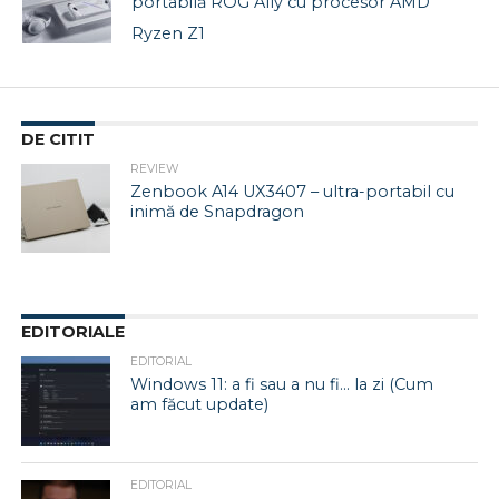
portabilă ROG Ally cu procesor AMD
Ryzen Z1
DE CITIT
REVIEW
Zenbook A14 UX3407 – ultra-portabil cu
inimă de Snapdragon
EDITORIALE
EDITORIAL
Windows 11: a fi sau a nu fi… la zi (Cum
am făcut update)
EDITORIAL