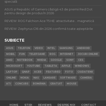
specială
ASUS și Republic of Gamers câștigă 43 de premii Red Dot
pentru design de produs în 2026
REVIEW: ROG Falchion Ace 75 HE: atractivitate… magnetică
REVIEW: Zephyrus G16 din 2026 confirmă toate așteptările
SUBIECTE
ASUS
TELEFON
VIDEO
INTEL
SAMSUNG
ANDROID
MOBIL
FUN
TELEFOANE
ROG
INTERNET
JOCURI ONLINE
AMD
NOTEBOOK
NVIDIA
GOOGLE
SONY
CES
MICROSOFT
YOUTUBE
TABLETA
APPLE
WINDOWS
LAPTOP
QNAP
ACER
FEATURED
FOTO
CIUDATENII
ONLINE
NOKIA
NAS
LANSARE
SOFTWARE
CAMERA
ATI
CONCURS
ROMÂNIA
GRATUIT
MOUSE
HOME
STIRI
REVIEWS
DESPRE NOI
CONTACT