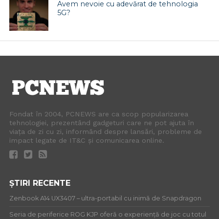
Avem nevoie cu adevărat de tehnologia
5G?
Fondat în 2004, PCNEWS are ca scop popularizarea
tehnologiei, prezentând gadgeturi care ne pot ajuta în
viața de zi cu zi, informând despre lansări, probleme de
impact legate de IT&C și comunicarea online.
ȘTIRI RECENTE
Zenbook A14 UX3407 – ultra-portabil cu inimă de Snapdragon
Seria de periferice ROG KJP oferă o experiență de joc cu totul