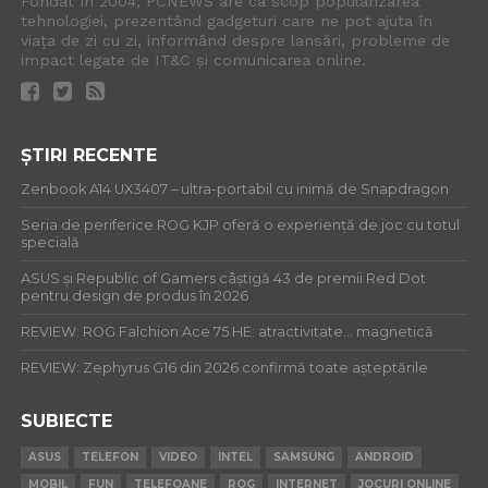
Fondat în 2004, PCNEWS are ca scop popularizarea
tehnologiei, prezentând gadgeturi care ne pot ajuta în
viața de zi cu zi, informând despre lansări, probleme de
impact legate de IT&C și comunicarea online.
ȘTIRI RECENTE
Zenbook A14 UX3407 – ultra-portabil cu inimă de Snapdragon
Seria de periferice ROG KJP oferă o experiență de joc cu totul
specială
ASUS și Republic of Gamers câștigă 43 de premii Red Dot
pentru design de produs în 2026
REVIEW: ROG Falchion Ace 75 HE: atractivitate… magnetică
REVIEW: Zephyrus G16 din 2026 confirmă toate așteptările
SUBIECTE
ASUS
TELEFON
VIDEO
INTEL
SAMSUNG
ANDROID
MOBIL
FUN
TELEFOANE
ROG
INTERNET
JOCURI ONLINE