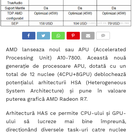
AMD LANSEAZĂ UN NOU APU: A10-7800
COMMENTS
AMD lanseaza noul sau APU (Accelerated
Processing Unit) A10-7800. Această nouă
generaţie de procesoare APU, dotată cu un
total de 12 nuclee (4CPU+8GPU) deblochează
potențialul arhitecturii HSA (Heterogeneous
System Architecture) și pune în valoare
puterea grafică AMD Radeon R7.
Arhitectură HAS ce permite CPU-ului şi GPU-
ului să lucreze mai bine împreună,
direcţionând diversele task-uri catre nuclee