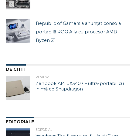
Republic of Gamers a anunțat consola
portabilă ROG Ally cu procesor AMD
Ryzen Z1
DE CITIT
REVIEW
Zenbook A14 UX3407 – ultra-portabil cu
inimă de Snapdragon
EDITORIALE
EDITORIAL
Windows 11: a fi sau a nu fi… la zi (Cum