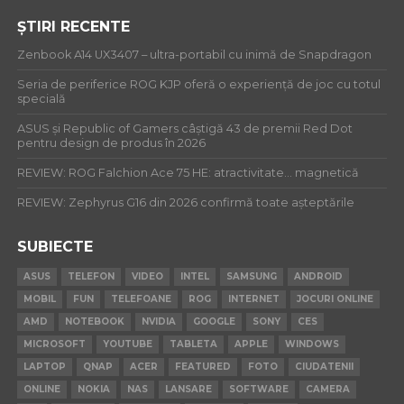
ȘTIRI RECENTE
Zenbook A14 UX3407 – ultra-portabil cu inimă de Snapdragon
Seria de periferice ROG KJP oferă o experiență de joc cu totul
specială
ASUS și Republic of Gamers câștigă 43 de premii Red Dot
pentru design de produs în 2026
REVIEW: ROG Falchion Ace 75 HE: atractivitate… magnetică
REVIEW: Zephyrus G16 din 2026 confirmă toate așteptările
SUBIECTE
ASUS
TELEFON
VIDEO
INTEL
SAMSUNG
ANDROID
MOBIL
FUN
TELEFOANE
ROG
INTERNET
JOCURI ONLINE
AMD
NOTEBOOK
NVIDIA
GOOGLE
SONY
CES
MICROSOFT
YOUTUBE
TABLETA
APPLE
WINDOWS
LAPTOP
QNAP
ACER
FEATURED
FOTO
CIUDATENII
ONLINE
NOKIA
NAS
LANSARE
SOFTWARE
CAMERA