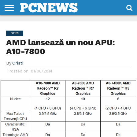
HOME
STIRI
REVIEWS
DESPRE
CONTACT
TERMENI
CODURI/LICENTE
NOI
SI
STIRI
CONDITII
AMD lansează un nou APU:
A10-7800
By
Cristi
Posted on
01/08/2014