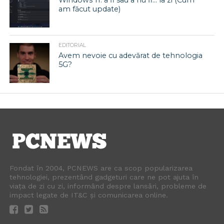
am făcut update)
EDITORIAL
Avem nevoie cu adevărat de tehnologia
5G?
Fondat în 2004, PCNEWS are ca scop popularizarea
tehnologiei, prezentând gadgeturi care ne pot ajuta în
viața de zi cu zi, informând despre lansări, probleme de
impact legate de IT&C și comunicarea online.