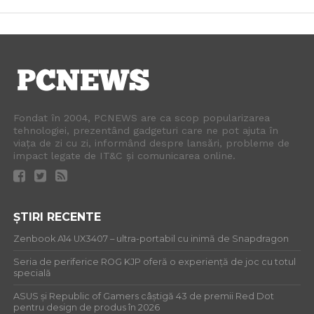
Fondat în 2004, PCNEWS are ca scop popularizarea
tehnologiei, prezentând gadgeturi care ne pot ajuta în
viața de zi cu zi, informând despre lansări, probleme de
impact legate de IT&C și comunicarea online.
ȘTIRI RECENTE
Zenbook A14 UX3407 – ultra-portabil cu inimă de Snapdragon
Seria de periferice ROG KJP oferă o experiență de joc cu totul
specială
ASUS și Republic of Gamers câștigă 43 de premii Red Dot
pentru design de produs în 2026