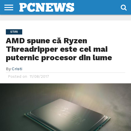
HOME
STIRI
REVIEWS
DESPRE
CONTACT
TERMENI
CODURI/LICENTE
NOI
SI
STIRI
CONDITII
AMD spune că Ryzen
Threadripper este cel mai
puternic procesor din lume
By
Cristi
Posted on
11/08/2017