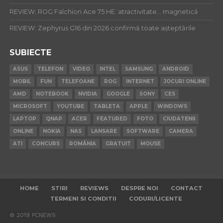
REVIEW: ROG Falchion Ace 75 HE: atractivitate… magnetică
REVIEW: Zephyrus G16 din 2026 confirmă toate așteptările
SUBIECTE
ASUS
TELEFON
VIDEO
INTEL
SAMSUNG
ANDROID
MOBIL
FUN
TELEFOANE
ROG
INTERNET
JOCURI ONLINE
AMD
NOTEBOOK
NVIDIA
GOOGLE
SONY
CES
MICROSOFT
YOUTUBE
TABLETA
APPLE
WINDOWS
LAPTOP
QNAP
ACER
FEATURED
FOTO
CIUDATENII
ONLINE
NOKIA
NAS
LANSARE
SOFTWARE
CAMERA
ATI
CONCURS
ROMÂNIA
GRATUIT
MOUSE
HOME
STIRI
REVIEWS
DESPRE NOI
CONTACT
TERMENI SI CONDITII
CODURI/LICENTE
© 2019 PCNEWS