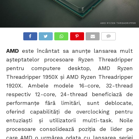
AMD RYZEN THREADRIPPER
COMMENTS
AMD
este încântat sa anunțe lansarea mult
așteptatelor procesoare Ryzen Threadripper
pentru computere desktop, AMD Ryzen
Threadripper 1950X și AMD Ryzen Threadripper
1920X. Ambele modele 16-core, 32-thread
respectiv 12-core, 24-thread beneficiază de
performanțe fără limitări, sunt deblocate,
oferind capabilități de overclocking pentru
entuziaști și utilizatorii multi-task. Noile
procesoare consolidează poziția de lider pe
care AMD o urmărea odata cu lansarea seriei