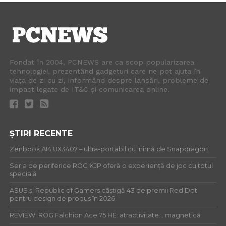
Fondat în 2004, PCNEWS are ca scop popularizarea
tehnologiei, prezentând gadgeturi care ne pot ajuta în
viața de zi cu zi, informând despre lansări, probleme de
impact legate de IT&C și comunicarea online.
ȘTIRI RECENTE
Zenbook A14 UX3407 – ultra-portabil cu inimă de Snapdragon
Seria de periferice ROG KJP oferă o experiență de joc cu totul
specială
ASUS și Republic of Gamers câștigă 43 de premii Red Dot
pentru design de produs în 2026
REVIEW: ROG Falchion Ace 75 HE: atractivitate… magnetică