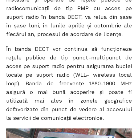
radiocomunicaţii de tip PMP cu acces pe
suport radio în banda DECT, va relua din şase
în şase luni, în lunile aprilie şi octombrie ale
fiecărui an, procesul de acordare de licenţe.
În banda DECT vor continua să funcționeze
reţele publice de tip punct-multipunct de
acces pe suport radio pentru asigurarea buclei
locale pe suport radio (WLL– wireless local
loop). Banda de frecvenţe 1880-1900 MHz
asigură o mai bună acoperire şi poate fi
utilizată mai ales în zonele geografice
defavorizate din punct de vedere al accesului
la servicii de comunicaţii electronice.