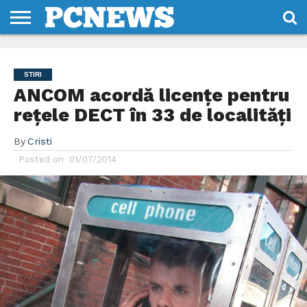
HOME
STIRI
REVIEWS
DESPRE
CONTACT
TERMENI
CODURI/LICENTE
NOI
SI
STIRI
CONDITII
ANCOM acordă licenţe pentru
reţele DECT în 33 de localităţi
By
Cristi
Posted on
01/07/2014