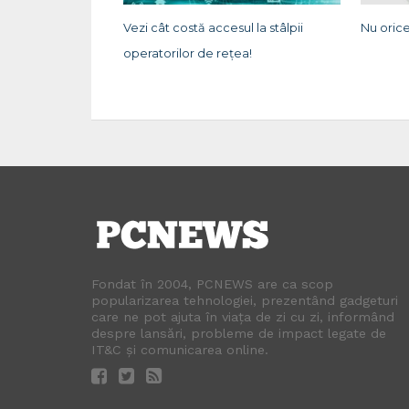
Vezi cât costă accesul la stâlpii
Nu orice
operatorilor de rețea!
Fondat în 2004, PCNEWS are ca scop
popularizarea tehnologiei, prezentând gadgeturi
care ne pot ajuta în viața de zi cu zi, informând
despre lansări, probleme de impact legate de
IT&C și comunicarea online.