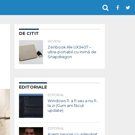
DE CITIT
REVIEW
Zenbook A14 UX3407 –
ultra-portabil cu inimă de
Snapdragon
EDITORIALE
EDITORIAL
Windows 11: a fi sau a nu fi…
la zi (Cum am făcut
update)
EDITORIAL
Avem nevoie cu adevărat