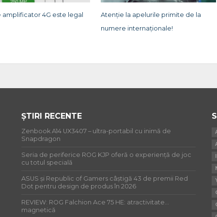
 amplificator 4G este legal
Atenție la apelurile primite de la
numere internaționale!
ȘTIRI RECENTE
S
Zenbook A14 UX3407 – ultra-portabil cu inimă de
Snapdragon
Seria de periferice ROG KJP oferă o experiență de joc
cu totul specială
ASUS și Republic of Gamers câștigă 43 de premii Red
Dot pentru design de produs în 2026
REVIEW: ROG Falchion Ace 75 HE: atractivitate…
magnetică