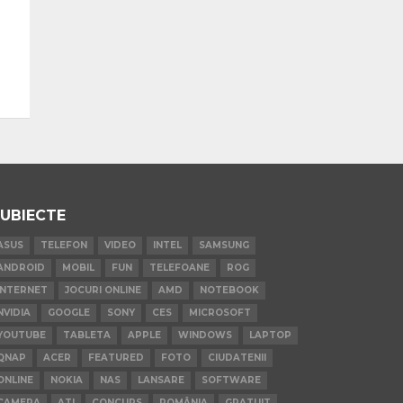
UBIECTE
ASUS
TELEFON
VIDEO
INTEL
SAMSUNG
ANDROID
MOBIL
FUN
TELEFOANE
ROG
INTERNET
JOCURI ONLINE
AMD
NOTEBOOK
NVIDIA
GOOGLE
SONY
CES
MICROSOFT
YOUTUBE
TABLETA
APPLE
WINDOWS
LAPTOP
QNAP
ACER
FEATURED
FOTO
CIUDATENII
ONLINE
NOKIA
NAS
LANSARE
SOFTWARE
CAMERA
ATI
CONCURS
ROMÂNIA
GRATUIT