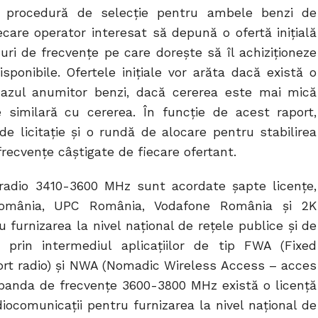
ă procedură de selecţie pentru ambele benzi de
care operator interesat să depună o ofertă iniţială
uri de frecvențe pe care doreşte să îl achiziţioneze
sponibile. Ofertele iniţiale vor arăta dacă există o
cazul anumitor benzi, dacă cererea este mai mică
 similară cu cererea. În funcție de acest raport,
 licitație și o rundă de alocare pentru stabilirea
 frecvențe câștigate de fiecare ofertant.
 radio 3410-3600 MHz sunt acordate şapte licenţe,
 România, UPC România, Vodafone România şi 2K
 furnizarea la nivel naţional de reţele publice şi de
e prin intermediul aplicaţiilor de tip FWA (Fixed
ort radio) şi NWA (Nomadic Wireless Access – acces
 banda de frecvenţe 3600-3800 MHz există o licenţă
iocomunicaţii pentru furnizarea la nivel naţional de