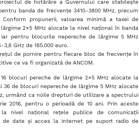
proiectul de hotărâre a Guvernului care stabilește
ă pentru banda de frecvenţe 3410-3800 MHz, precum
a. Conform propunerii, valoarea minimă a taxei de
 lărgime 2×5 MHz alocate la nivel naţional în banda
, iar pentru blocurile nepereche de lărgime 5 MHz
6-3,8 GHz de 185.000 euro.
reţul de pornire pentru fiecare bloc de frecvențe în
itive ce va fi organizată de ANCOM.
ile 16 blocuri pereche de lărgime 2×5 MHz alocate la
 și 36 de blocuri nepereche de lărgime 5 MHz alocate
z, urmând ca noile drepturi de utilizare a spectrului
arie 2016, pentru o perioadă de 10 ani. Prin aceste
 la nivel naţional rețele publice de comunicații
ii de date şi acces la internet pe suport radio de