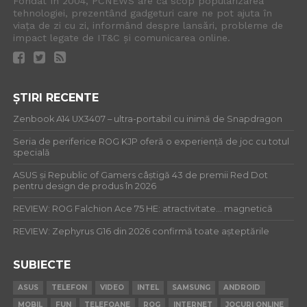
Fondat în 2004, PCNEWS are ca scop popularizarea
tehnologiei, prezentând gadgeturi care ne pot ajuta în
viața de zi cu zi, informând despre lansări, probleme de
impact legate de IT&C și comunicarea online.
ȘTIRI RECENTE
Zenbook A14 UX3407 – ultra-portabil cu inimă de Snapdragon
Seria de periferice ROG KJP oferă o experiență de joc cu totul
specială
ASUS și Republic of Gamers câștigă 43 de premii Red Dot
pentru design de produs în 2026
REVIEW: ROG Falchion Ace 75 HE: atractivitate… magnetică
REVIEW: Zephyrus G16 din 2026 confirmă toate așteptările
SUBIECTE
ASUS
TELEFON
VIDEO
INTEL
SAMSUNG
ANDROID
MOBIL
FUN
TELEFOANE
ROG
INTERNET
JOCURI ONLINE