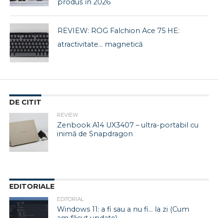
produs în 2026
REVIEW: ROG Falchion Ace 75 HE:
atractivitate… magnetică
DE CITIT
REVIEW
Zenbook A14 UX3407 – ultra-portabil cu
inimă de Snapdragon
EDITORIALE
EDITORIAL
Windows 11: a fi sau a nu fi… la zi (Cum
am făcut update)