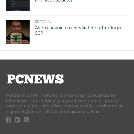
EDITORIAL
Avem nevoie cu adevărat de tehnologia
5G?
Fondat în 2004, PCNEWS are ca scop popularizarea
tehnologiei, prezentând gadgeturi care ne pot ajuta în
viața de zi cu zi, informând despre lansări, probleme de
impact legate de IT&C și comunicarea online.