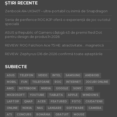
ȘTIRI RECENTE
Zenbook A14 UX3407 – ultra-portabil cu inimă de Snapdragon
Seria de periferice ROG KJP oferă o experiență de joc cu totul
specială
ASUS și Republic of Gamers câștigă 43 de premii Red Dot
pentru design de produs în 2026
REVIEW: ROG Falchion Ace 75 HE: atractivitate… magnetică
REVIEW: Zephyrus G16 din 2026 confirmă toate așteptările
SUBIECTE
ASUS
TELEFON
VIDEO
INTEL
SAMSUNG
ANDROID
MOBIL
FUN
TELEFOANE
ROG
INTERNET
JOCURI ONLINE
AMD
NOTEBOOK
NVIDIA
GOOGLE
SONY
CES
MICROSOFT
YOUTUBE
TABLETA
APPLE
WINDOWS
LAPTOP
QNAP
ACER
FEATURED
FOTO
CIUDATENII
ONLINE
NOKIA
NAS
LANSARE
SOFTWARE
CAMERA
ATI
CONCURS
ROMÂNIA
GRATUIT
MOUSE