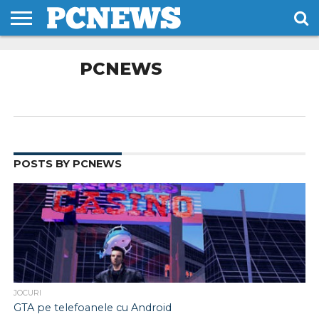
HOME
STIRI
REVIEWS
DESPRE
CONTACT
TERMENI
CODURI/LICENTE
PCNEWS
NOI
SI
CONDITII
POSTS BY PCNEWS
JOCURI
GTA pe telefoanele cu Android