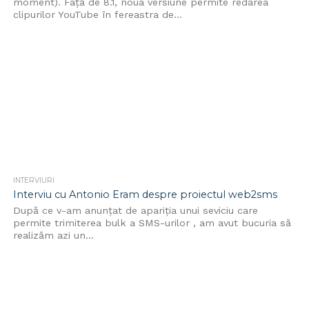
moment). Față de 8.1, noua versiune permite redarea
clipurilor YouTube în fereastra de...
INTERVIURI
Interviu cu Antonio Eram despre proiectul web2sms
După ce v-am anunţat de apariţia unui seviciu care
permite trimiterea bulk a SMS-urilor , am avut bucuria să
realizăm azi un...