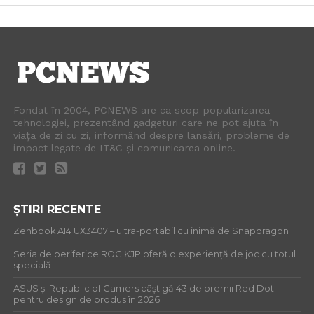
Fondat în 2004, PCNEWS are ca scop popularizarea
tehnologiei, prezentând gadgeturi care ne pot ajuta în
viața de zi cu zi, informând despre lansări, probleme de
impact legate de IT&C și comunicarea online.
ȘTIRI RECENTE
Zenbook A14 UX3407 – ultra-portabil cu inimă de Snapdragon
Seria de periferice ROG KJP oferă o experiență de joc cu totul
specială
ASUS și Republic of Gamers câștigă 43 de premii Red Dot
pentru design de produs în 2026