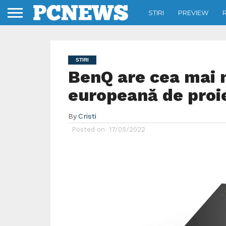
STIRI
PREVIEW
STIRI
BenQ are cea mai 
europeană de proie
By
Cristi
Posted on
17/05/2022