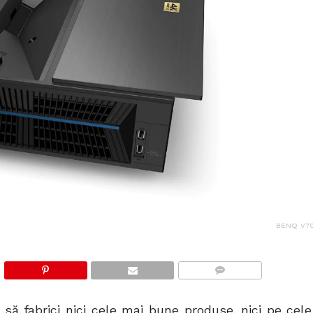
BENQ V70
COMMENTS
să fabrici nici cele mai bune produse, nici pe cele