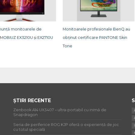
unță monitoarele de
Monitoarele profesionale BenQ au
MOBIUZ EX3210U și EX2710U
obţinut certificare PANTONE Skin
Tone
ȘTIRI RECENTE
S
Zenbook A14 UX3407 – ultra-portabil cu inimă de
Snapdragon
Seria de periferice ROG KJP oferă o experiență de joc
cu totul specială