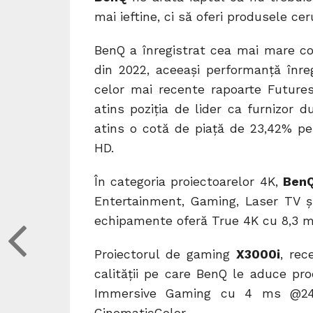
mai ieftine, ci să oferi produsele cer
BenQ a înregistrat cea mai mare cot
din 2022, aceeași performanță înreg
celor mai recente rapoarte Future
atins poziția de lider ca furnizor
atins o cotă de piață de 23,42% pe
HD.
În categoria proiectoarelor 4K,
Ben
Entertainment, Gaming, Laser TV și
echipamente oferă True 4K cu 8,3 mil
Proiectorul de gaming
X3000i
, rec
calității pe care BenQ le aduce pr
Immersive Gaming cu 4 ms @24