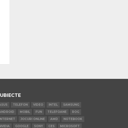
UBIECTE
ASUS
TELEFON
VIDEO
INTEL
SAMSUNG
ANDROID
MOBIL
FUN
TELEFOANE
ROG
INTERNET
JOCURI ONLINE
AMD
NOTEBOOK
NVIDIA
GOOGLE
SONY
CES
MICROSOFT