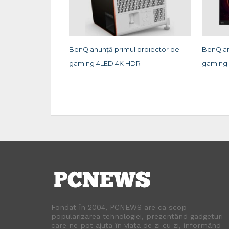
BenQ anunță primul proiector de
BenQ an
gaming 4LED 4K HDR
gaming 
Fondat în 2004, PCNEWS are ca scop
popularizarea tehnologiei, prezentând gadgeturi
care ne pot ajuta în viața de zi cu zi, informând