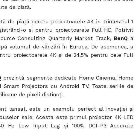
ute de piață.
ă de piață pentru proiectoarele 4K în trimestrul 1
istrând-o și pentru proiectoarele Full HD. Potrivit
source Consulting Quarterly Market Track,
BenQ
a
 după volumul de vânzări în Europa. De asemenea, a
ntru proiectoarele 4K și de 24,5% pentru cele Full
Q
prezintă segmente dedicate Home Cinema, Home
 Smart Projectors cu Android TV. Toate seriile de
ioane de pixeli distincți.
ent lansat, este un exemplu perfect al inovației și
oduselor sale. Acesta este primul proiector 4K LED
0 Hz Low Input Lag și 100% DCI-P3 Accurate