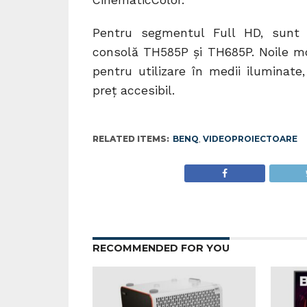
CinematicColor.
Pentru segmentul Full HD, sunt a
consolă TH585P și TH685P. Noile m
pentru utilizare în medii iluminat
preț accesibil.
RELATED ITEMS:
BENQ
,
VIDEOPROIECTOARE
RECOMMENDED FOR YOU