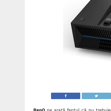
BenQ
ne arată faptul că nu trebuie 