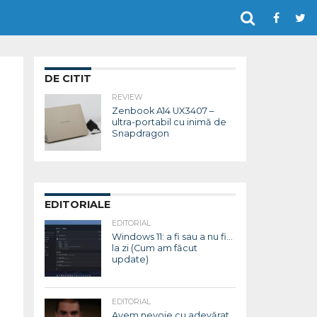
DE CITIT
REVIEW
Zenbook A14 UX3407 –
ultra-portabil cu inimă de
Snapdragon
EDITORIALE
EDITORIAL
Windows 11: a fi sau a nu fi…
la zi (Cum am făcut
update)
EDITORIAL
Avem nevoie cu adevărat