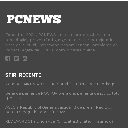
Fondat în 2004, PCNEWS are ca scop popularizarea
tehnologiei, prezentând gadgeturi care ne pot ajuta în
viața de zi cu zi, informând despre lansări, probleme de
impact legate de IT&C și comunicarea online.
ȘTIRI RECENTE
Zenbook A14 UX3407 – ultra-portabil cu inimă de Snapdragon
Seria de periferice ROG KJP oferă o experiență de joc cu totul
specială
ASUS și Republic of Gamers câștigă 43 de premii Red Dot
pentru design de produs în 2026
REVIEW: ROG Falchion Ace 75 HE: atractivitate… magnetică