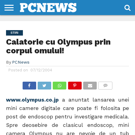
HOME
STIRI
REVIEWS
DESPRE
CONTACT
TERMENI
CODURI/LICENTE
NOI
SI
STIRI
CONDITII
Calatorie cu Olympus prin
corpul omului!
By
PCNews
Posted on
07/12/2004
COMMENTS
www.olympus.co.jp
a anuntat lansarea unei
mini camere digitale care poate fi folosita pe
post de endoscop pentru investigare medicala.
Spre deosebire de clasicul endoscop, mini
camera Olympus nu are nevoie de un tub