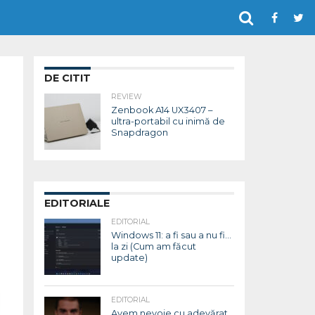
DE CITIT
REVIEW
Zenbook A14 UX3407 –
ultra-portabil cu inimă de
Snapdragon
EDITORIALE
EDITORIAL
Windows 11: a fi sau a nu fi…
la zi (Cum am făcut
update)
EDITORIAL
Avem nevoie cu adevărat