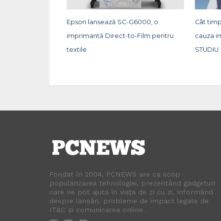
Epson lansează SC-G6000, o
Cât timp
imprimantă Direct-to-Film pentru
cauza i
textile
STUDIU
Fondat în 2004, PCNEWS are ca scop
popularizarea tehnologiei, prezentând gadgeturi
care ne pot ajuta în viața de zi cu zi, informând
despre lansări, probleme de impact legate de
IT&C și comunicarea online.