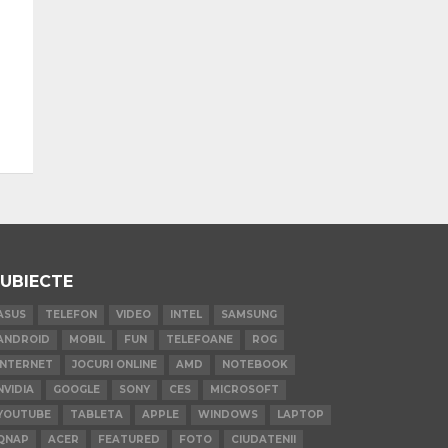
UBIECTE
ASUS
TELEFON
VIDEO
INTEL
SAMSUNG
ANDROID
MOBIL
FUN
TELEFOANE
ROG
INTERNET
JOCURI ONLINE
AMD
NOTEBOOK
NVIDIA
GOOGLE
SONY
CES
MICROSOFT
YOUTUBE
TABLETA
APPLE
WINDOWS
LAPTOP
QNAP
ACER
FEATURED
FOTO
CIUDATENII