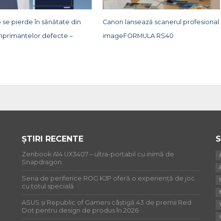
 se pierde în sănătate din
Canon lansează scanerul profesional
mprimantelor defecte –
imageFORMULA RS40
ȘTIRI RECENTE
S
Zenbook A14 UX3407 – ultra-portabil cu inimă de
Snapdragon
Seria de periferice ROG KJP oferă o experiență de joc
cu totul specială
ASUS și Republic of Gamers câștigă 43 de premii Red
Dot pentru design de produs în 2026