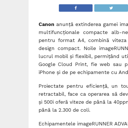
Canon
anunţă extinderea gamei im
multifuncţionale compacte alb-n
pentru format A4, combină viteza 
design compact. Noile imageRUNN
lucrul mobil şi flexibil, permiţând u
Google Cloud Print, fie web sau pr
iPhone şi de pe echipamente cu And
Proiectate pentru eficienţă, un to
retractabil, face ca operarea să 
şi 500i oferă viteze de până la 40pp
până la 2.300 de coli.
Echipamentele imageRUNNER ADVANCE 