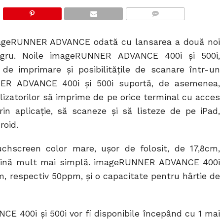
COMMENTS
ageRUNNER ADVANCE odată cu lansarea a două noi
egru. Noile imageRUNNER ADVANCE 400i şi 500i,
de imprimare şi posibilităţile de scanare într-un
ER ADVANCE 400i şi 500i suportă, de asemenea,
tilizatorilor să imprime de pe orice terminal cu acces
in aplicaţie, să scaneze şi să listeze de pe iPad,
roid.
uchscreen color mare, uşor de folosit, de 17,8cm,
devină mult mai simplă. imageRUNNER ADVANCE 400i
m, respectiv 50ppm, şi o capacitate pentru hârtie de
400i şi 500i vor fi disponibile începând cu 1 mai