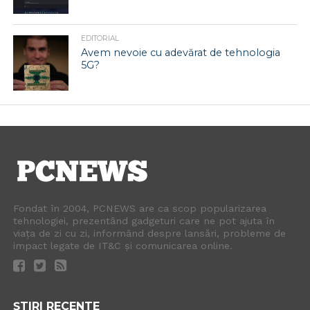
EDITORIAL
Avem nevoie cu adevărat de tehnologia
5G?
Fondat în 2004, PCNEWS are ca scop popularizarea
tehnologiei, prezentând gadgeturi care ne pot ajuta în
viața de zi cu zi, informând despre lansări, probleme de
impact legate de IT&C și comunicarea online.
ȘTIRI RECENTE