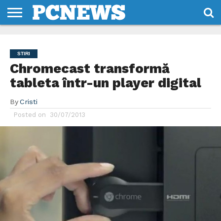
HOME
STIRI
REVIEWS
DESPRE
CONTACT
TERMENI
CODURI/LICENTE
NOI
SI
STIRI
CONDITII
Chromecast transformă
tableta într-un player digital
By
Cristi
Posted on
30/07/2013