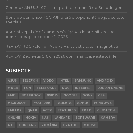
Zenbook A14 UX3407 – ultra-portabil cu inimă de Snapdragon
Seria de periferice ROG KJP oferă o experiență de joc cu totul
specială
ASUS și Republic of Gamers câștigă 43 de premii Red Dot
pentru design de produs în 2026
REVIEW: ROG Falchion Ace 75 HE: atractivitate… magnetică
REVIEW: Zephyrus G16 din 2026 confirmă toate așteptările
SUBIECTE
ASUS
TELEFON
VIDEO
INTEL
SAMSUNG
ANDROID
MOBIL
FUN
TELEFOANE
ROG
INTERNET
JOCURI ONLINE
AMD
NOTEBOOK
NVIDIA
GOOGLE
SONY
CES
MICROSOFT
YOUTUBE
TABLETA
APPLE
WINDOWS
LAPTOP
QNAP
ACER
FEATURED
FOTO
CIUDATENII
ONLINE
NOKIA
NAS
LANSARE
SOFTWARE
CAMERA
ATI
CONCURS
ROMÂNIA
GRATUIT
MOUSE