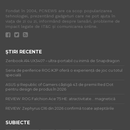
Fondat în 2004, PCNEWS are ca scop popularizarea
tehnologiei, prezentând gadgeturi care ne pot ajuta în
viața de zi cu zi, informând despre lansări, probleme de
impact legate de IT&C și comunicarea online.
ȘTIRI RECENTE
Zenbook A14 UX3407 – ultra-portabil cu inimă de Snapdragon
Seria de periferice ROG KJP oferă o experiență de joc cu totul
specială
ASUS și Republic of Gamers câștigă 43 de premii Red Dot
pentru design de produs în 2026
REVIEW: ROG Falchion Ace 75 HE: atractivitate… magnetică
REVIEW: Zephyrus G16 din 2026 confirmă toate așteptările
SUBIECTE