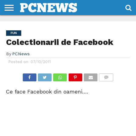
HOME
STIRI
REVIEWS
DESPRE
CONTACT
TERMENI
CODURI/LICENTE
NOI
SI
FUN
CONDITII
Colectionarii de Facebook
By
PCNews
Posted on
07/10/2011
COMMENTS
Ce face Facebook din oameni….