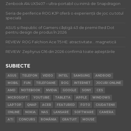
Zenbook A14 UX3407 – ultra-portabil cu inimă de Snapdragon
Seria de periferice ROG KJP oferă o experiență de joc cu totul
specială
ASUS și Republic of Gamers câștigă 43 de premii Red Dot
pentru design de produs în 2026
REVIEW: ROG Falchion Ace 75 HE: atractivitate… magnetică
REVIEW: Zephyrus G16 din 2026 confirmă toate așteptările
SUBIECTE
ASUS
TELEFON
VIDEO
INTEL
SAMSUNG
ANDROID
MOBIL
FUN
TELEFOANE
ROG
INTERNET
JOCURI ONLINE
AMD
NOTEBOOK
NVIDIA
GOOGLE
SONY
CES
MICROSOFT
YOUTUBE
TABLETA
APPLE
WINDOWS
LAPTOP
QNAP
ACER
FEATURED
FOTO
CIUDATENII
ONLINE
NOKIA
NAS
LANSARE
SOFTWARE
CAMERA
ATI
CONCURS
ROMÂNIA
GRATUIT
MOUSE