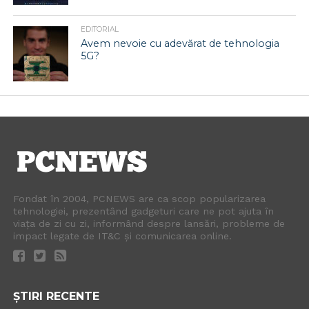
EDITORIAL
Avem nevoie cu adevărat de tehnologia
5G?
Fondat în 2004, PCNEWS are ca scop popularizarea
tehnologiei, prezentând gadgeturi care ne pot ajuta în
viața de zi cu zi, informând despre lansări, probleme de
impact legate de IT&C și comunicarea online.
ȘTIRI RECENTE