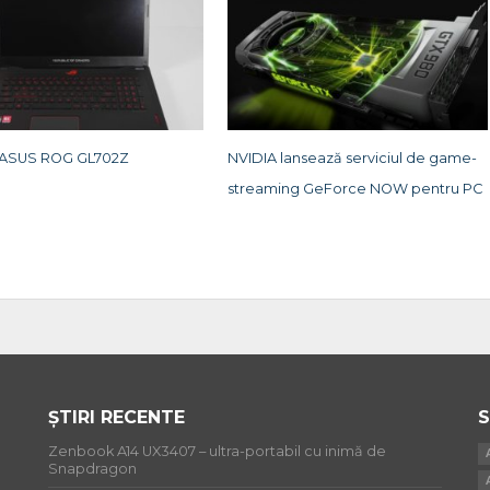
 ASUS ROG GL702Z
NVIDIA lansează serviciul de game-
streaming GeForce NOW pentru PC
ȘTIRI RECENTE
S
Zenbook A14 UX3407 – ultra-portabil cu inimă de
Snapdragon