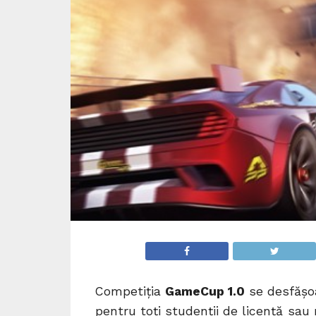
Competiția
GameCup 1.0
se desfășoa
pentru toți studenții de licență sa