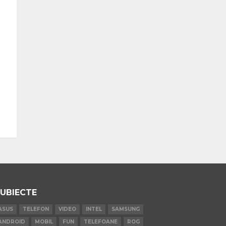
UBIECTE
ASUS
TELEFON
VIDEO
INTEL
SAMSUNG
ANDROID
MOBIL
FUN
TELEFOANE
ROG