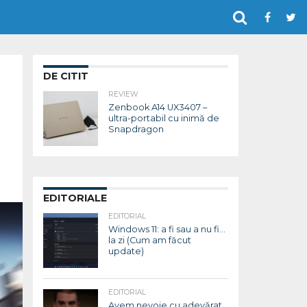
DE CITIT
REVIEW
Zenbook A14 UX3407 –
ultra-portabil cu inimă de
Snapdragon
EDITORIALE
EDITORIAL
Windows 11: a fi sau a nu fi…
la zi (Cum am făcut
update)
EDITORIAL
Avem nevoie cu adevărat