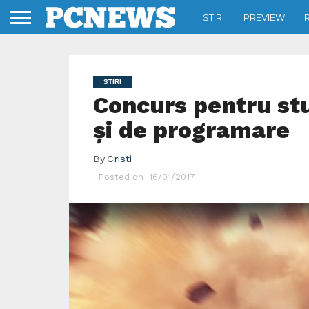
STIRI
PREVIEW
STIRI
Concurs pentru stu
și de programare
By
Cristi
Posted on
16/01/2017