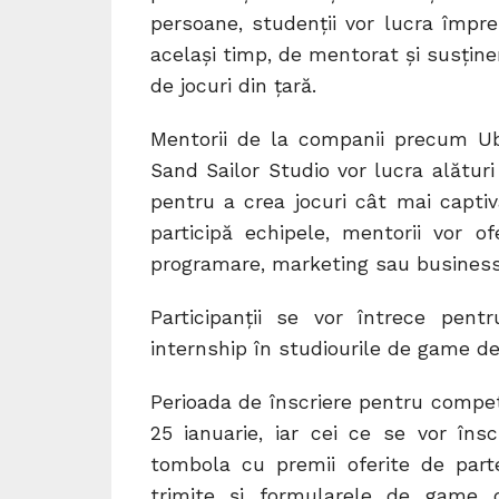
persoane, studenții vor lucra împre
același timp, de mentorat și susțin
de jocuri din țară.
Mentorii de la companii precum Ub
Sand Sailor Studio vor lucra alături
pentru a crea jocuri cât mai captiv
participă echipele, mentorii vor of
programare, marketing sau business
Participanții se vor întrece pen
internship în studiourile de game de
Perioada de înscriere pentru compe
25 ianuarie, iar cei ce se vor îns
tombola cu premii oferite de parte
trimite și formularele de game d