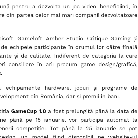
ună pentru a dezvolta un joc video, beneficiind, în
ere din partea celor mai mari companii dezvoltatoare
isoft, Gameloft, Amber Studio, Critique Gaming și
 de echipele participante în drumul lor către finală
ante și de calitate. Indiferent de categoria la care
eri consiliere în arii precum game design/grafică,
.
tru echipamente hardware, jocuri și programe de
velopment din România, dar și premii în bani.
tiția
GameCup 1.0
a fost prelungită până la data de
crie până pe 15 ianuarie, vor participa automat la
nerii competiției. Tot până la 25 ianuarie se pot
esign, un model fiind disponibil pe website-ul