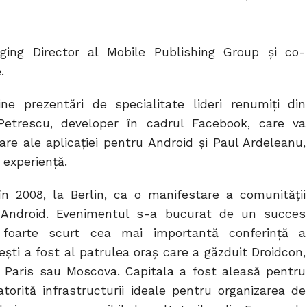
ing Director al Mobile Publishing Group şi co-
.
ne prezentări de specialitate lideri renumiţi din
Petrescu, developer în cadrul Facebook, care va
oare ale aplicaţiei pentru Android şi Paul Ardeleanu,
 experienţă.
n 2008, la Berlin, ca o manifestare a comunităţii
ru Android. Evenimentul s-a bucurat de un succes
 foarte scurt cea mai importantă conferinţă a
eşti a fost al patrulea oraş care a găzduit Droidcon,
a Paris sau Moscova. Capitala a fost aleasă pentru
torită infrastructurii ideale pentru organizarea de