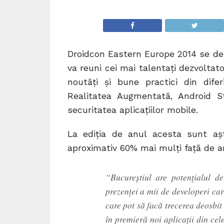
Droidcon Eastern Europe 2014 se desc
va reuni cei mai talentaţi dezvoltato
noutăţi şi bune practici din dif
Realitatea Augmentată, Android S
securitatea aplicaţiilor mobile.
La ediţia de anul acesta sunt așt
aproximativ 60% mai mulți faţă de a
“Bucureştiul are potenţialul d
prezenţei a mii de developeri c
care pot să facă trecerea deosbi
în premieră noi aplicații din ce