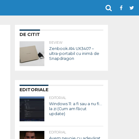
DE CITIT
REVIEW
Zenbook A14 UX3407 –
ultra-portabil cu inimă de
Snapdragon
EDITORIALE
EDITORIAL
Windows 11: a fi sau a nu fi…
la zi (Cum am făcut
update)
EDITORIAL
Avem nevoie cu adevărat