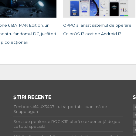
ne 6 BATMAN Edition, un
OPPO a lansat sistemul de operare
 pentru fandomul DC, jucători
ColorOS 13 axat pe Android 13
 și colecționari
ȘTIRI RECENTE
S
Zenbook A14 UX3407 – ultra-portabil cu inimă de
Snapdragon
Seria de periferice ROG KJP oferă o experiență de joc
cu totul specială