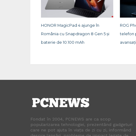
HONOR MagicPad 4 ajunge în
ROG Pho
România cu Snapdragon 8 Gen 5 și
telefon
baterie de 10.100 mAh
avansați
Fondat în 2004, PCNEWS are ca scop
popularizarea tehnologiei, prezentând gadgeturi
care ne pot ajuta în viața de zi cu zi, informând
despre lansări, probleme de impact legate de