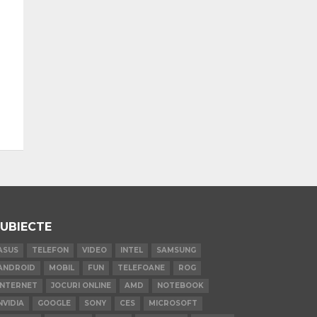
UBIECTE
ASUS
TELEFON
VIDEO
INTEL
SAMSUNG
ANDROID
MOBIL
FUN
TELEFOANE
ROG
INTERNET
JOCURI ONLINE
AMD
NOTEBOOK
NVIDIA
GOOGLE
SONY
CES
MICROSOFT