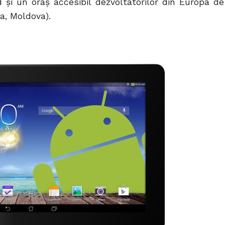
d şi un oraş accesibil dezvoltatorilor din Europa de
na, Moldova).