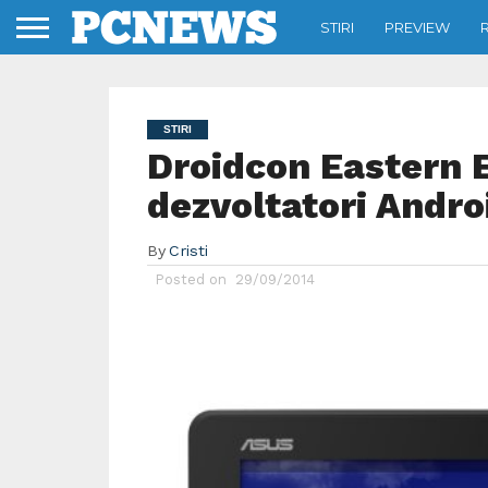
STIRI
PREVIEW
STIRI
Droidcon Eastern 
dezvoltatori Andro
By
Cristi
Posted on
29/09/2014