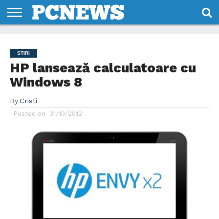
HOME
STIRI
REVIEWS
DESPRE
CONTACT
TERMENI
CODURI/LICENTE
NOI
SI
STIRI
CONDITII
HP lansează calculatoare cu
Windows 8
By
Cristi
Posted on
31/10/2012