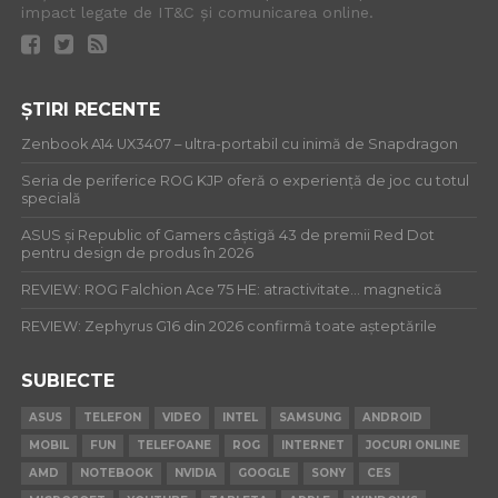
impact legate de IT&C și comunicarea online.
ȘTIRI RECENTE
Zenbook A14 UX3407 – ultra-portabil cu inimă de Snapdragon
Seria de periferice ROG KJP oferă o experiență de joc cu totul
specială
ASUS și Republic of Gamers câștigă 43 de premii Red Dot
pentru design de produs în 2026
REVIEW: ROG Falchion Ace 75 HE: atractivitate… magnetică
REVIEW: Zephyrus G16 din 2026 confirmă toate așteptările
SUBIECTE
ASUS
TELEFON
VIDEO
INTEL
SAMSUNG
ANDROID
MOBIL
FUN
TELEFOANE
ROG
INTERNET
JOCURI ONLINE
AMD
NOTEBOOK
NVIDIA
GOOGLE
SONY
CES