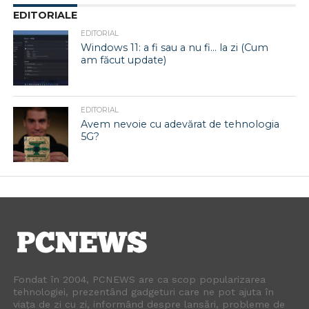
EDITORIALE
EDITORIAL
Windows 11: a fi sau a nu fi… la zi (Cum
am făcut update)
EDITORIAL
Avem nevoie cu adevărat de tehnologia
5G?
Fondat în 2004, PCNEWS are ca scop popularizarea
tehnologiei, prezentând gadgeturi care ne pot ajuta în
viața de zi cu zi, informând despre lansări, probleme de