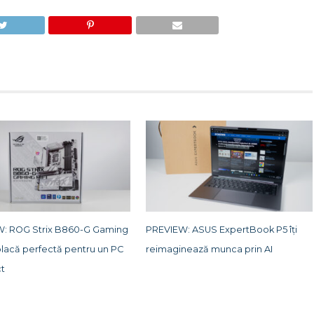
: ROG Strix B860-G Gaming
PREVIEW: ASUS ExpertBook P5 îți
placă perfectă pentru un PC
reimaginează munca prin AI
t