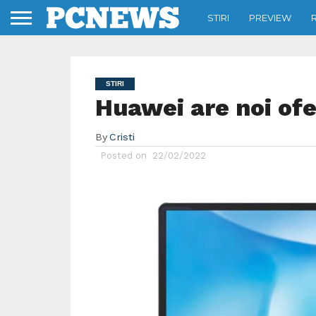
STIRI
PREVIEW
STIRI
Huawei are noi of
By
Cristi
Posted on
22/02/2022