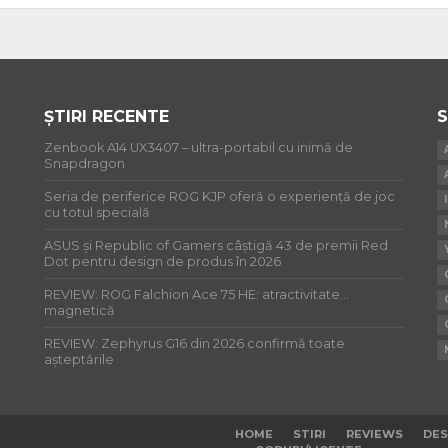
ȘTIRI RECENTE
S
Zenbook A14 UX3407 – ultra-portabil cu inimă de
Snapdragon
Seria de periferice ROG KJP oferă o experiență de joc
cu totul specială
ASUS și Republic of Gamers câștigă 43 de premii Red
Dot pentru design de produs în 2026
REVIEW: ROG Falchion Ace 75 HE: atractivitate…
magnetică
REVIEW: Zephyrus G16 din 2026 confirmă toate
așteptările
HOME
STIRI
REVIEWS
DES