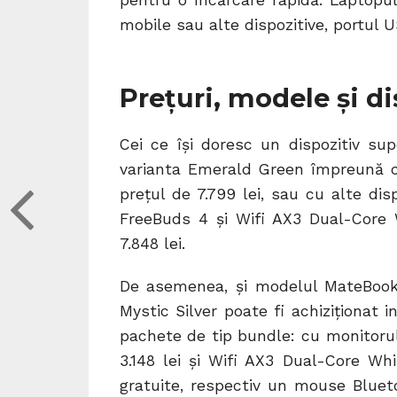
pentru o încărcare rapidă. Laptopu
mobile sau alte dispozitive, portul U
Prețuri, modele și di
Cei ce își doresc un dispozitiv su
varianta Emerald Green împreună cu
prețul de 7.799 lei, sau cu alte di
FreeBuds 4 și Wifi AX3 Dual-Core Wh
7.848 lei.
De asemenea, și modelul MateBook
Mystic Silver poate fi achiziționat i
pachete de tip bundle: cu monitorul
3.148 lei și Wifi AX3 Dual-Core Whi
gratuite, respectiv un mouse Bluet