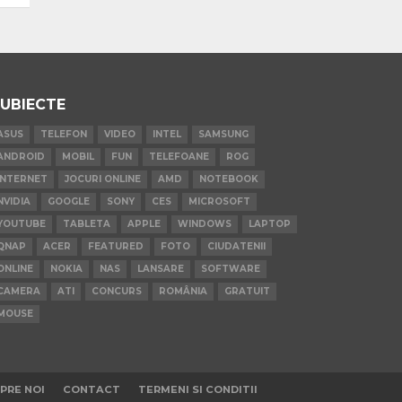
UBIECTE
ASUS
TELEFON
VIDEO
INTEL
SAMSUNG
ANDROID
MOBIL
FUN
TELEFOANE
ROG
INTERNET
JOCURI ONLINE
AMD
NOTEBOOK
NVIDIA
GOOGLE
SONY
CES
MICROSOFT
YOUTUBE
TABLETA
APPLE
WINDOWS
LAPTOP
QNAP
ACER
FEATURED
FOTO
CIUDATENII
ONLINE
NOKIA
NAS
LANSARE
SOFTWARE
CAMERA
ATI
CONCURS
ROMÂNIA
GRATUIT
MOUSE
PRE NOI
CONTACT
TERMENI SI CONDITII