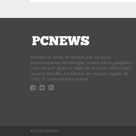
Fondat în 2004, PCNEWS are ca scop
popularizarea tehnologiei, prezentând gadgeturi
care ne pot ajuta în viața de zi cu zi, informând
despre lansări, probleme de impact legate de
IT&C și comunicarea online.
© 2019 PCNEWS