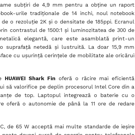
rame subțiri de 4,9 mm pentru a obține un raport
book-urile tradiționale de 14 inchi, noul notebook
 de o rezoluție 2K și o densitate de 185ppi. Ecranul
prin contrastul de 1500:1 și luminozitatea de 300 de
metalică elegantă, care este asamblată print-un
o suprafață netedă și lustruită. La doar 15,9 mm
face cu ușurință cerințele de mobilitate ale oricărui
re
HUAWEI Shark Fin
oferă o răcire mai eficientă
 să valorifice pe deplin procesorul Intel Core din a
manțe de top. Laptopul integrează o baterie cu o
re oferă o autonomie de până la 11 ore de redare
C, de 65 W acceptă mai multe standarde de ieșire