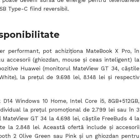
l poate deveni sursă de energie pentru telefoanele
SB Type-C fiind reversibil.
sponibilitate
per performant, pot achiziționa MateBook X Pro, în
 accesorii (ghiozdan, mouse și ceas inteligent) la
spozitive Huawei (monitorul MateView GT 34, căștile
ite), la prețul de 9.698 lei, 8.148 lei și respectiv
 D14 Windows 10 Home, Intel Core i5, 8GB+512GB,
ndividual la prețul promoțional de 2.799 lei sau în 3
 MateView GT 34 la 4.698 lei, căștile FreeBuds 4 la
te la 2.848 lei. Această ofertă include și accesorii
ooth 2 Olive Green sau Pink și un ghiozdan pentru