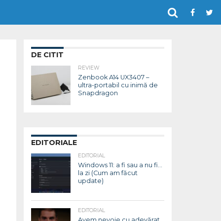
DE CITIT
REVIEW
Zenbook A14 UX3407 –
ultra-portabil cu inimă de
Snapdragon
EDITORIALE
EDITORIAL
Windows 11: a fi sau a nu fi…
la zi (Cum am făcut
update)
EDITORIAL
Avem nevoie cu adevărat