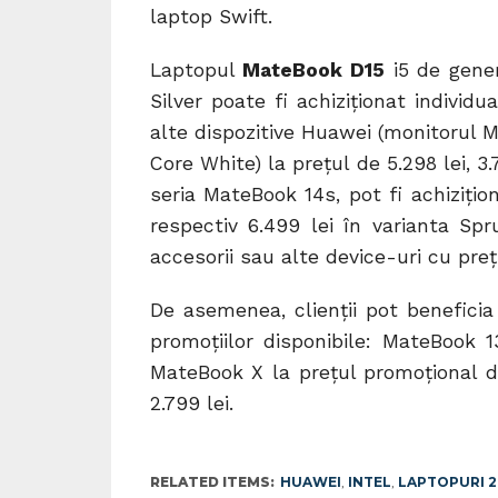
laptop Swift.
Laptopul
MateBook D15
i5 de gene
Silver poate fi achiziționat individ
alte dispozitive Huawei (monitorul 
Core White) la prețul de 5.298 lei, 3.
seria MateBook 14s, pot fi achizițio
respectiv 6.499 lei în varianta Sp
accesorii sau alte device-uri cu preț
De asemenea, clienții pot beneficia 
promoțiilor disponibile: MateBook 
MateBook X la prețul promoțional d
2.799 lei.
RELATED ITEMS:
HUAWEI
,
INTEL
,
LAPTOPURI 2